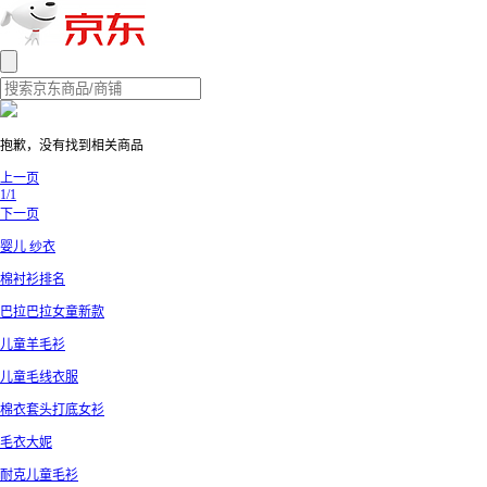
抱歉，没有找到相关商品
上一页
1/1
下一页
婴儿 纱衣
棉衬衫排名
巴拉巴拉女童新款
儿童羊毛衫
儿童毛线衣服
棉衣套头打底女衫
毛衣大妮
耐克儿童毛衫