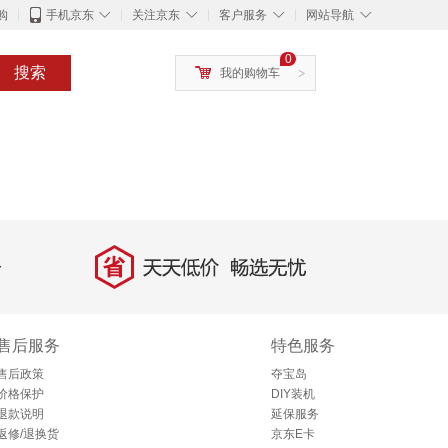
◇
◇
◇
◇
购
手机京东
关注京东
客户服务
网站导航
0
搜索
我的购物车
>
省
天天低价，畅选无忧
售后服务
特色服务
售后政策
夺宝岛
价格保护
DIY装机
退款说明
延保服务
返修/退换货
京东E卡