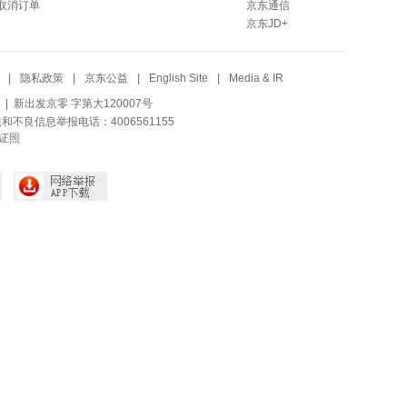
取消订单
京东通信
京东JD+
|
隐私政策
|
京东公益
|
English Site
|
Media & IR
| 新出发京零 字第大120007号
法和不良信息举报电话：4006561155
证照