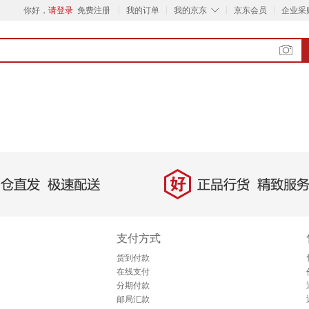
◇
你好，
请登录
免费注册
我的订单
我的京东
京东会员
企业采
好
直发，极速配送
正品行货，精致服务
支付方式
货到付款
在线支付
分期付款
邮局汇款