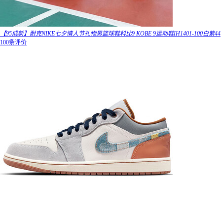
【95成新】耐克NIKE七夕情人节礼物男篮球鞋科比9 KOBE 9运动鞋IH1401-100白紫44
100条评价