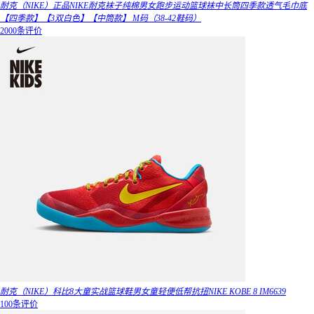
耐克（NIKE）正品NIKE耐克袜子纯棉男女跑步运动篮球袜中长筒四季款透气毛巾底
【四季款】【3双白色】【中筒款】 M码（38-42鞋码）
2000条评价
耐克（NIKE）科比8大童实战篮球鞋男女童轻便低帮抗扭NIKE KOBE 8 IM6639
100条评价