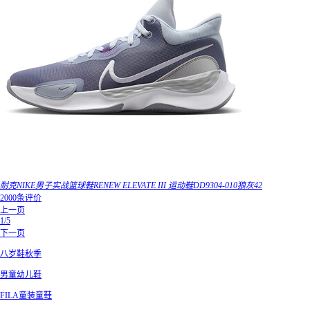
耐克NIKE男子实战篮球鞋RENEW ELEVATE III 运动鞋DD9304-010狼灰42
2000条评价
上一页
1/5
下一页
八岁鞋秋季
男童幼儿鞋
FILA童装童鞋