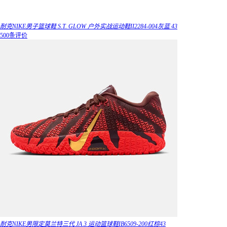
耐克NIKE男子篮球鞋 S.T. GLOW 户外实战运动鞋II2284-004灰蓝 43
500条评价
耐克NIKE男限定莫兰特三代 JA 3 运动篮球鞋IB6509-200红棕43