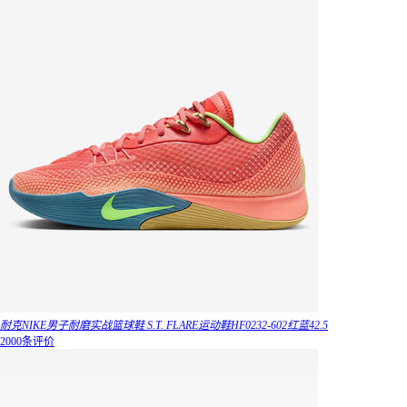
耐克NIKE男子耐磨实战篮球鞋 S.T. FLARE运动鞋HF0232-602红蓝42.5
2000条评价