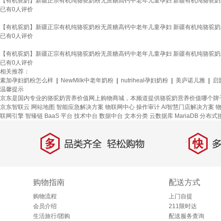
【有机驼奶】新疆正宗有机纯骆驼奶粉无蔗糖高钙中老年儿童孕妇 新疆有机纯骆驼奶粉【
已有
0
人评价
【有机驼奶】新疆正宗有机纯骆驼奶粉无蔗糖高钙中老年儿童孕妇 新疆有机纯骆驼奶粉【
已有
0
人评价
【有机驼奶】新疆正宗有机纯骆驼奶粉无蔗糖高钙中老年儿童孕妇 新疆有机纯骆驼奶粉【
已有
0
人评价
相关推荐：
素加孕妇奶粉怎么样
|
NewMilk中老年奶粉
|
nutriheal孕妇奶粉
|
美庐诺儿雅
|
启
温馨提示
京东是国内专业的骆驼奶营养价值网上购物商城，本频道提供骆驼奶营养价值哪个牌
京东智联云
网站地图
智能应急解决方案
物联网中心
操作审计
AI智慧门店解决方案
联网引擎
智臻链 BaaS 平台
技术中台
数据中台
文本分类
云数据库 MariaDB
分布式
多
快
品类齐全，轻松购物
多仓
购物指南
配送方式
购物流程
上门自提
会员介绍
211限时达
生活旅行/团购
配送服务查询