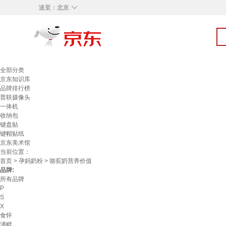
◇
送至：
北京
全部分类
京东知识库
品牌排行榜
普联摄像头
一体机
收纳包
键盘贴
键帽贴纸
京东美术馆
当前位置：
首页
>
孕妈奶粉
> 骆驼奶营养价值
品牌:
所有品牌
P
S
X
食怀
溥畔