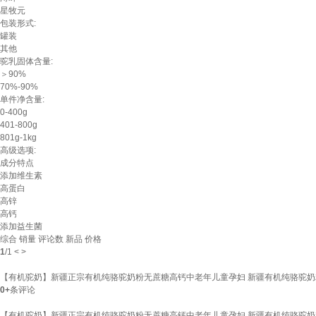
星牧元
包装形式:
罐装
其他
驼乳固体含量:
＞90%
70%-90%
单件净含量:
0-400g
401-800g
801g-1kg
高级选项:
成分特点
添加维生素
高蛋白
高锌
高钙
添加益生菌
综合
销量
评论数
新品
价格
1
/
1
<
>
【有机驼奶】新疆正宗有机纯骆驼奶粉无蔗糖高钙中老年儿童孕妇 新疆有机纯骆驼奶粉【
0+
条评论
【有机驼奶】新疆正宗有机纯骆驼奶粉无蔗糖高钙中老年儿童孕妇 新疆有机纯骆驼奶粉【