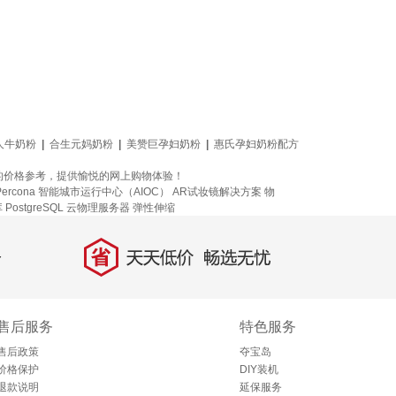
成人牛奶粉
|
合生元妈奶粉
|
美赞巨孕妇奶粉
|
惠氏孕妇奶粉配方
的价格参考，提供愉悦的网上购物体验！
rcona
智能城市运行中心（AIOC）
AR试妆镜解决方案
物
PostgreSQL
云物理服务器
弹性伸缩
省
天天低价，畅选无忧
售后服务
特色服务
售后政策
夺宝岛
价格保护
DIY装机
退款说明
延保服务