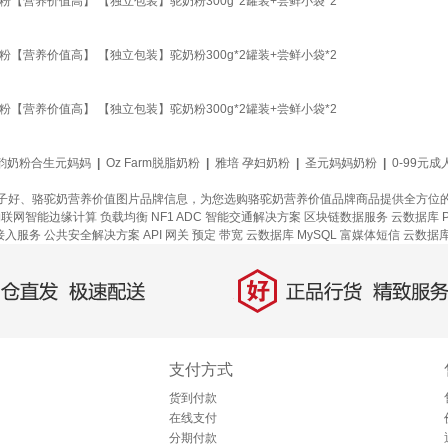
营养价值高】 【独立包装】驼奶粉300g*2罐装+尝鲜小袋*2
营养价值高】 【独立包装】驼奶粉300g*2罐装+尝鲜小袋*2
营养价值高】 【独立包装】驼奶粉300g*2罐装+尝鲜小袋*2
韵奶粉合生元妈妈
|
Oz Farm脱脂奶粉
|
雅培 孕妇奶粉
|
圣元妈妈奶粉
|
0-99元
子好、骆驼奶营养价值图片品牌信息，为您选购骆驼奶营养价值品牌商品提供全方位
物联网智能边缘计算
负载均衡
NF1 ADC
智能交通解决方案
区块链数据服务
云数据库 Pe
接入服务
公共安全解决方案
API 网关
预定
带宽
云数据库 MySQL
富媒体短信
云数据库 
好
直发，极速配送
正品行货，精致服务
支付方式
货到付款
在线支付
分期付款