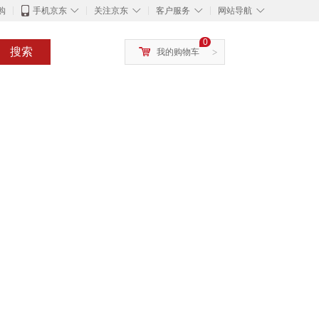
◇
◇
◇
◇
购
手机京东
关注京东
客户服务
网站导航
0
搜索
我的购物车
>