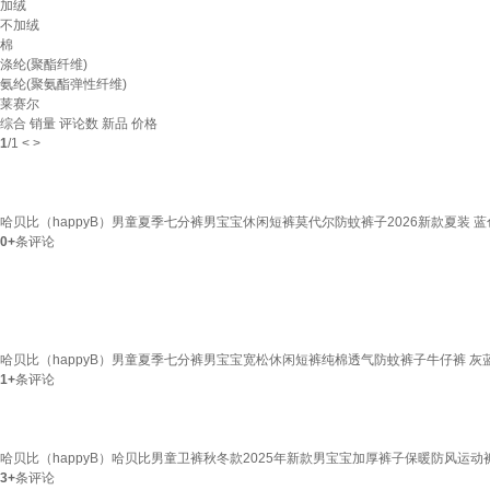
加绒
不加绒
棉
涤纶(聚酯纤维)
氨纶(聚氨酯弹性纤维)
莱赛尔
综合
销量
评论数
新品
价格
1
/
1
<
>
哈贝比（happyB）男童夏季七分裤男宝宝休闲短裤莫代尔防蚊裤子2026新款夏装 蓝色 11
0+
条评论
哈贝比（happyB）男童夏季七分裤男宝宝宽松休闲短裤纯棉透气防蚊裤子牛仔裤 灰蓝 90
1+
条评论
哈贝比（happyB）哈贝比男童卫裤秋冬款2025年新款男宝宝加厚裤子保暖防风运动裤 深
3+
条评论