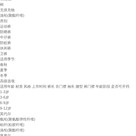
棉
无填充物
涤纶(聚酯纤维)
类别:
运动裤
防晒裤
牛仔裤
防蚊裤
休闲裤
卫裤
适用季节:
春秋
夏季
冬季
高级选项:
适用年龄
材质
风格
上市时间
裤长
衣门襟
袖长
腰型
裤门襟
年龄阶段
是否可开裆
1-3岁
3-6岁
6-9岁
9-12岁
莫代尔
氨纶(聚氨酯弹性纤维)
粘纤(粘胶纤维)
涤纶(聚酯纤维)
莱赛尔