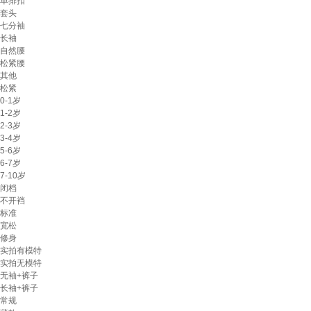
单排扣
套头
七分袖
长袖
自然腰
松紧腰
其他
松紧
0-1岁
1-2岁
2-3岁
3-4岁
5-6岁
6-7岁
7-10岁
闭档
不开裆
标准
宽松
修身
实拍有模特
实拍无模特
无袖+裤子
长袖+裤子
常规