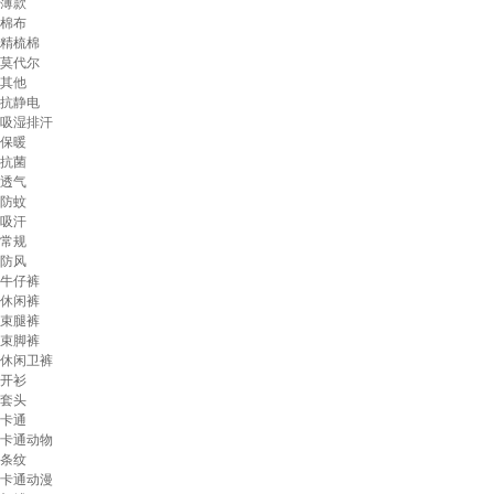
薄款
棉布
精梳棉
莫代尔
其他
抗静电
吸湿排汗
保暖
抗菌
透气
防蚊
吸汗
常规
防风
牛仔裤
休闲裤
束腿裤
束脚裤
休闲卫裤
开衫
套头
卡通
卡通动物
条纹
卡通动漫