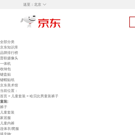
◇
送至：
北京
全部分类
京东知识库
品牌排行榜
普联摄像头
一体机
收纳包
键盘贴
键帽贴纸
京东美术馆
当前位置：
首页
>
儿童套装
> 哈贝比男童装裤子
童装:
裤子
儿童套装
家居服
儿童内裤
连体衣/爬服
填充物: