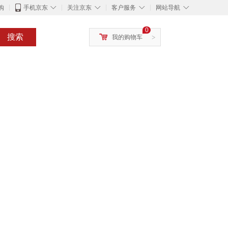
◇
◇
◇
◇
购
手机京东
关注京东
客户服务
网站导航
0
搜索
我的购物车
>