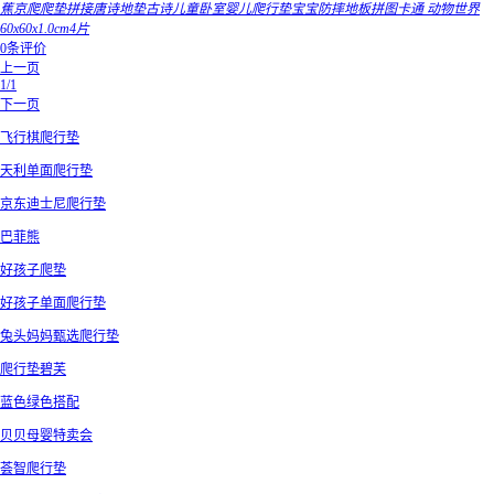
蕉京爬爬垫拼接唐诗地垫古诗儿童卧室婴儿爬行垫宝宝防摔地板拼图卡通 动物世界
60x60x1.0cm4片
0条评价
上一页
1/1
下一页
飞行棋爬行垫
天利单面爬行垫
京东迪士尼爬行垫
巴菲熊
好孩子爬垫
好孩子单面爬行垫
兔头妈妈甄选爬行垫
爬行垫碧芙
蓝色绿色搭配
贝贝母婴特卖会
荟智爬行垫