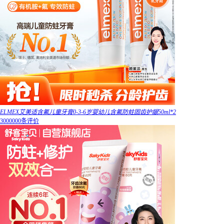
ELMEX艾美适含氟儿童牙膏0-3-6岁婴幼儿含氟防蛀固齿护龈50ml*2
3000000条评价