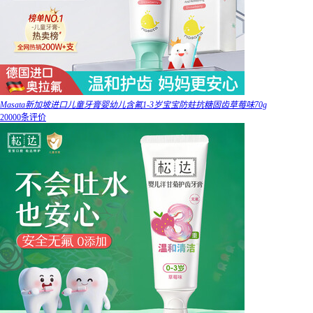
Masata新加坡进口儿童牙膏婴幼儿含氟1-3岁宝宝防蛀抗糖固齿草莓味70g
20000条评价