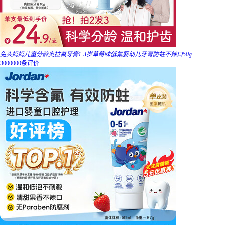
兔头妈妈儿童分龄奥拉氟牙膏1-3岁草莓味低氟婴幼儿牙膏防蛀不辣口50g
3000000条评价