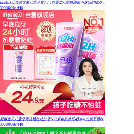
ELMEX艾美适含氟儿童牙膏0-3-6岁婴幼儿防蛀固齿不辣口护龈50ml
3000000条评价
舒客宝贝儿童牙膏抗糖防蛀护牙2-12岁含氟换牙期60g1支装草莓味
3000000条评价