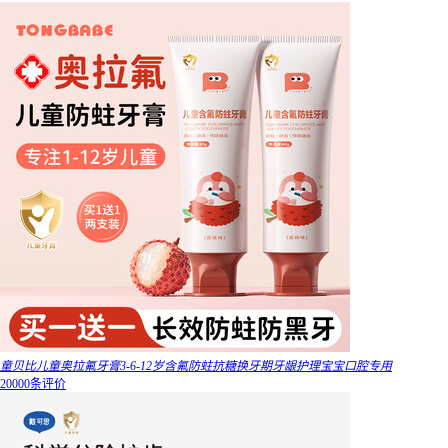
童贝比儿童奥拉氟牙膏3-6-12岁含氟防蛀抗糖换牙期牙龈护理宝宝口腔专用
20000条评价