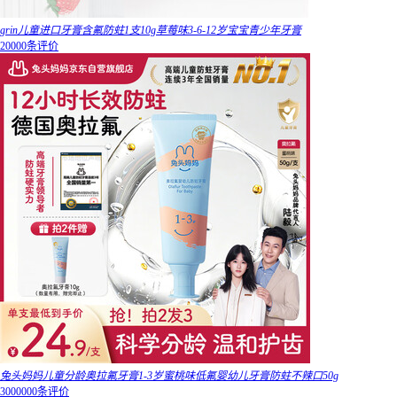
grin儿童进口牙膏含氟防蛀1支10g草莓味3-6-12岁宝宝青少年牙膏
20000条评价
兔头妈妈儿童分龄奥拉氟牙膏1-3岁蜜桃味低氟婴幼儿牙膏防蛀不辣口50g
3000000条评价