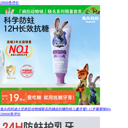
20000条评价
兔头妈妈迪士尼疯狂动物城联名防龋齿抗糖防蛀儿童牙膏1-12岁葡萄味40g
200000条评价