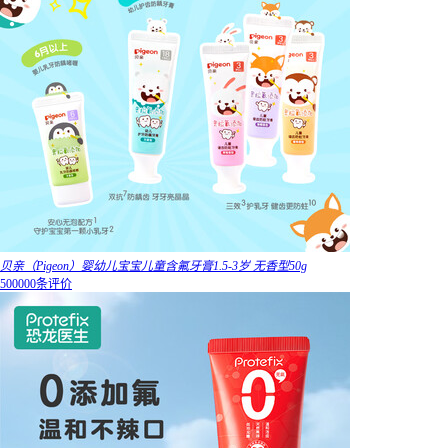
贝亲（Pigeon）婴幼儿宝宝儿童含氟牙膏1.5-3岁 无香型50g
500000条评价