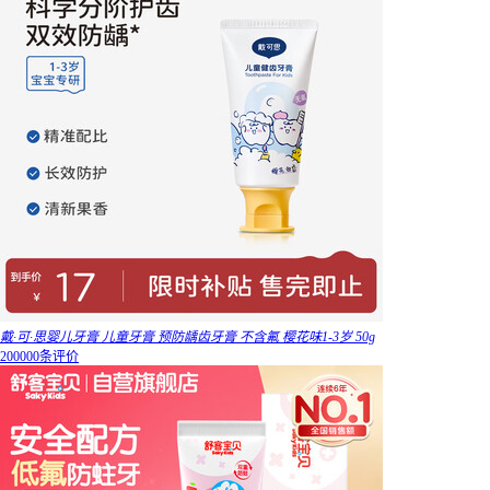
戴·可·思婴儿牙膏 儿童牙膏 预防龋齿牙膏 不含氟 樱花味1-3岁 50g
200000条评价