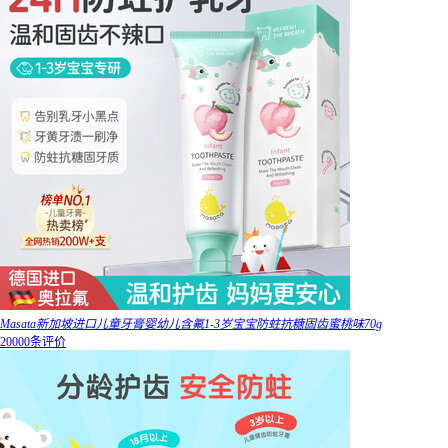
Masata新加坡进口儿童牙膏婴幼儿含氟1-3岁宝宝防蛀抗糖固齿蜜桃味70g
20000条评价