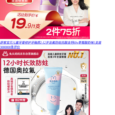
舒客宝贝儿童牙膏修护牙釉质2-12岁含氟防蛀抗酸含钙60g草莓酸奶味1支装
3000000条评价