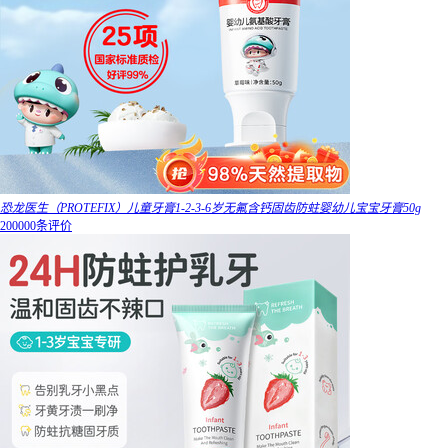
恐龙医生（PROTEFIX）儿童牙膏1-2-3-6岁无氟含钙固齿防蛀婴幼儿宝宝牙膏50g
200000条评价