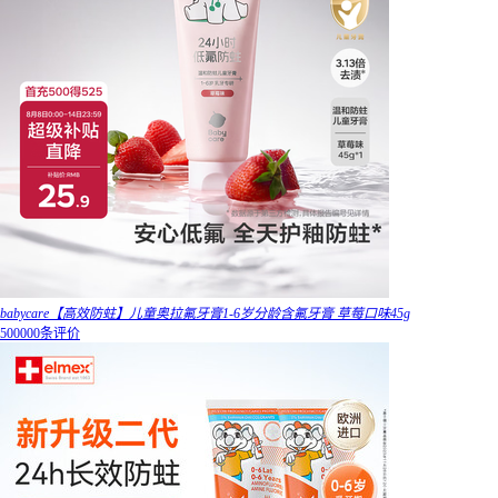
babycare【高效防蛀】儿童奥拉氟牙膏1-6岁分龄含氟牙膏 草莓口味45g
500000条评价