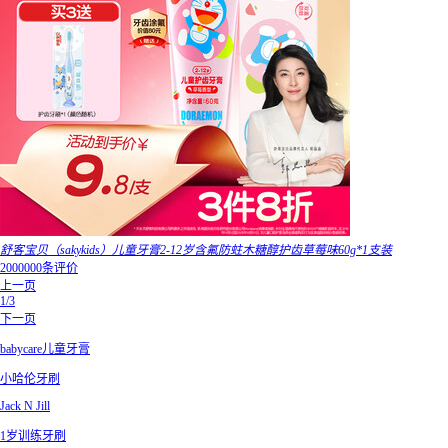
舒客宝贝（sakykids）儿童牙膏2-12岁含氟防蛀木糖醇护齿草莓味60g*1支装
2000000条评价
上一页
1/3
下一页
babycare儿童牙膏
小哈伦牙刷
Jack N Jill
1岁训练牙刷