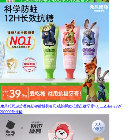
兔头妈妈迪士尼疯狂动物城联名防蛀防龋齿儿童抗糖牙膏40g三支装1-12岁
200000条评价