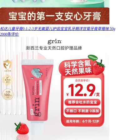
松达儿童牙膏0-1-2-3岁无氟婴儿护齿宝宝乳牙期洋甘菊牙膏草莓味 50g
2000条评价