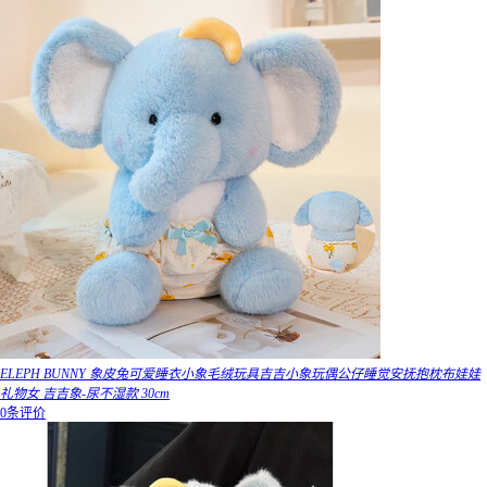
ELEPH BUNNY 象皮兔可爱睡衣小象毛绒玩具吉吉小象玩偶公仔睡觉安抚抱枕布娃娃
礼物女 吉吉象-尿不湿款 30cm
0条评价