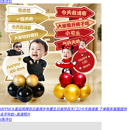
0条评价
MPPMCK宴迎宾牌百日宴周岁布置生日装饰百天门口今天我请客 下单联系客服提供
名字年龄+高清照片
0条评价