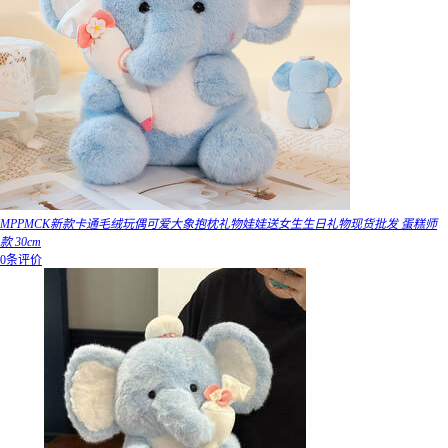
MPPMCK新款卡通毛绒玩偶可爱大象抱枕礼物娃娃送女生生日礼物现货批发 蛋糕师
款 30cm
0条评价