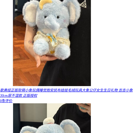
歌弗娅正版软萌小象玩偶睡觉抱安抚布娃娃毛绒玩具大象公仔女生生日礼物 吉吉小象
30cm尿不湿款 正版授权
0条评价