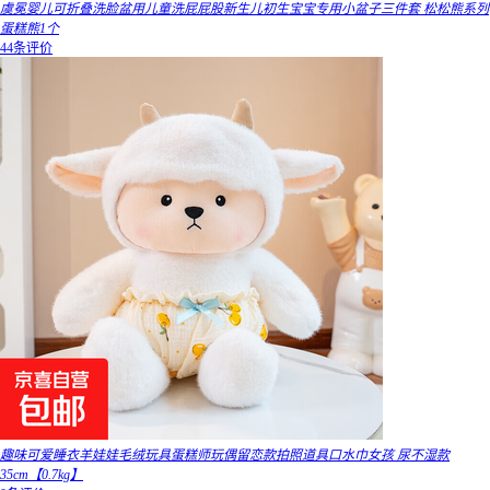
虞冕婴儿可折叠洗脸盆用儿童洗屁屁股新生儿初生宝宝专用小盆子三件套 松松熊系列
蛋糕熊1个
44条评价
趣味可爱睡衣羊娃娃毛绒玩具蛋糕师玩偶留恋款拍照道具口水巾女孩 尿不湿款
35cm【0.7kg】