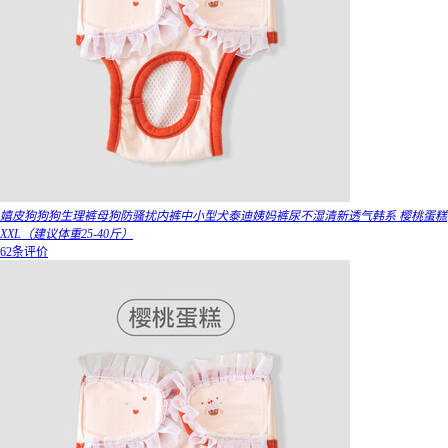
嬉皮狗狗狗生理裤母狗防骚扰内裤中小型犬泰迪姨妈裤尿不湿清新透气韩系 樱桃蛋糕
XXL（建议体重25-40斤）
62条评价