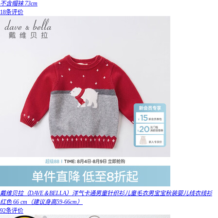
不含帽袜 73cm
18条评价
戴维贝拉（DAVE＆BELLA）洋气卡通男童针织衫儿童毛衣男宝宝秋装婴儿线衣线衫
红色 66 cm（建议身高59-66cm）
92条评价