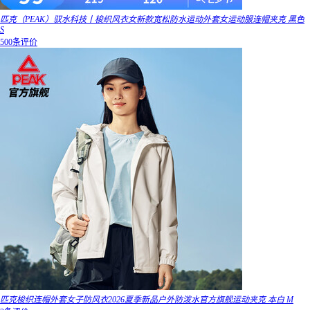
匹克（PEAK）驭水科技丨梭织风衣女新款宽松防水运动外套女运动服连帽夹克 黑色
S
500条评价
匹克梭织连帽外套女子防风衣2026夏季新品户外防泼水官方旗舰运动夹克 本白 M