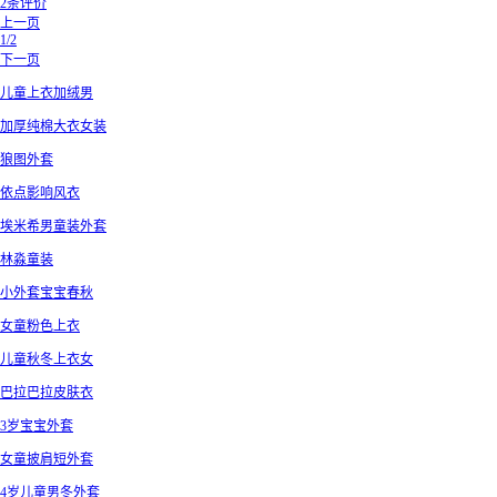
2条评价
上一页
1/2
下一页
儿童上衣加绒男
加厚纯棉大衣女装
狼图外套
依点影响风衣
埃米希男童装外套
林淼童装
小外套宝宝春秋
女童粉色上衣
儿童秋冬上衣女
巴拉巴拉皮肤衣
3岁宝宝外套
女童披肩短外套
4岁儿童男冬外套