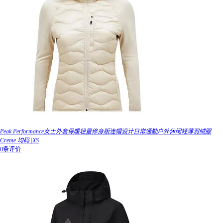
Peak Performance女士外套保暖轻量修身版连帽设计日常通勤户外休闲轻薄羽绒服
Creme 均码 |XS
0条评价