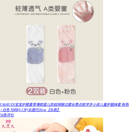
U&MUDI宝宝护膝夏季薄款婴儿防蚊网眼过膝长筒点胶学步小孩儿童护腿袜套 粉色
+白色 均码(0-5岁)长度约26cm【长款】
58条评价