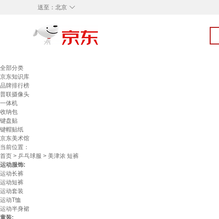
◇
送至：
北京
全部分类
京东知识库
品牌排行榜
普联摄像头
一体机
收纳包
键盘贴
键帽贴纸
京东美术馆
当前位置：
首页
>
乒乓球服
> 美津浓 短裤
运动服饰:
运动长裤
运动短裤
运动套装
运动T恤
运动半身裙
童装: