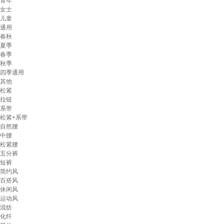
青年
女士
儿童
通用
春秋
夏季
春季
秋季
四季通用
其他
松紧
拉链
系带
松紧+系带
自然腰
中腰
松紧腰
五分裤
短裤
简约风
百搭风
休闲风
运动风
混纺
化纤