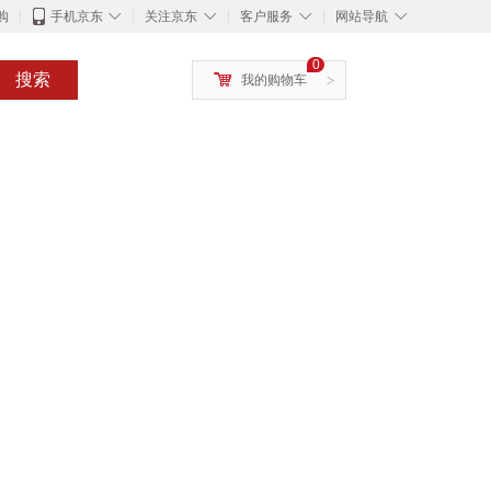
◇
◇
◇
◇
购
手机京东
关注京东
客户服务
网站导航
0
搜索
我的购物车
>