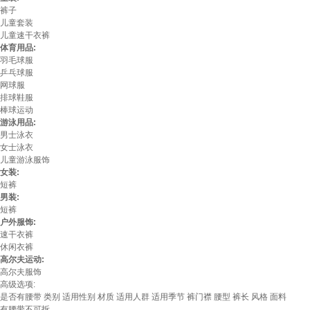
裤子
儿童套装
儿童速干衣裤
体育用品:
羽毛球服
乒乓球服
网球服
排球鞋服
棒球运动
游泳用品:
男士泳衣
女士泳衣
儿童游泳服饰
女装:
短裤
男装:
短裤
户外服饰:
速干衣裤
休闲衣裤
高尔夫运动:
高尔夫服饰
高级选项:
是否有腰带
类别
适用性别
材质
适用人群
适用季节
裤门襟
腰型
裤长
风格
面料
有腰带不可拆