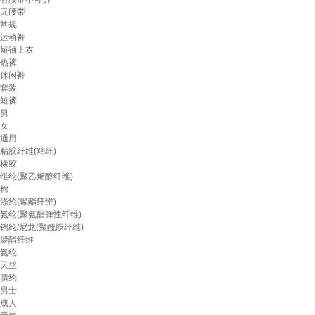
无腰带
常规
运动裤
短袖上衣
热裤
休闲裤
套装
短裤
男
女
通用
粘胶纤维(粘纤)
橡胶
维纶(聚乙烯醇纤维)
棉
涤纶(聚酯纤维)
氨纶(聚氨酯弹性纤维)
锦纶/尼龙(聚酰胺纤维)
聚酯纤维
氨纶
天丝
腈纶
男士
成人