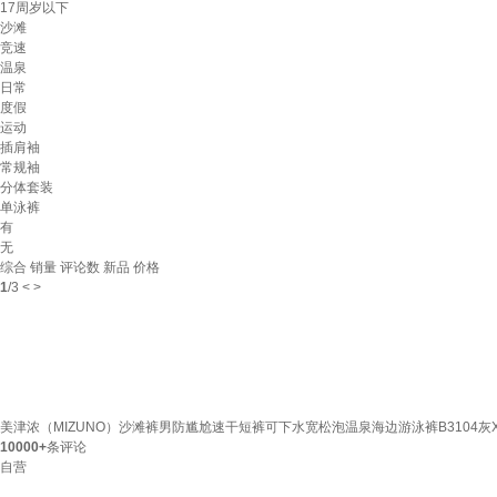
17周岁以下
沙滩
竞速
温泉
日常
度假
运动
插肩袖
常规袖
分体套装
单泳裤
有
无
综合
销量
评论数
新品
价格
1
/
3
<
>
美津浓（MIZUNO）沙滩裤男防尴尬速干短裤可下水宽松泡温泉海边游泳裤B3104灰X
10000+
条评论
自营