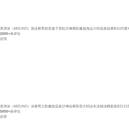
美津浓（MIZUNO）游泳裤男双层速干宽松沙滩裤防尴尬海边大码温泉短裤B3105黄X
2000+
条评论
自营
美津浓（MIZUNO）泳裤男士防尴尬温泉沙滩短裤双层大码泳衣泳镜泳帽套装B3122黑
5000+
条评论
自营