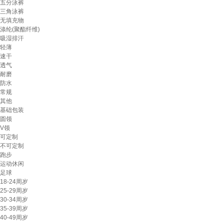
五分泳裤
三角泳裤
无填充物
涤纶(聚酯纤维)
吸湿排汗
轻薄
速干
透气
耐磨
防水
常规
其他
基础包装
圆领
V领
可定制
不可定制
跑步
运动休闲
足球
18-24周岁
25-29周岁
30-34周岁
35-39周岁
40-49周岁