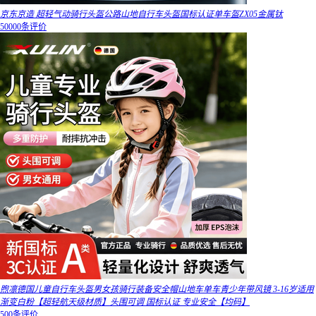
京东京造 超轻气动骑行头盔公路山地自行车头盔国标认证单车盔ZX05金属钛
50000条评价
煦凛德国儿童自行车头盔男女孩骑行装备安全帽山地车单车青少年带风镜 3-16岁适用
渐变白粉【超轻航天级材质】头围可调 国标认证 专业安全【均码】
500条评价