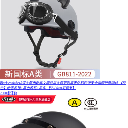
Black cattle3c认证头盔电动车女摩托车头盔男款夏天防晒轻便安全帽骑行新国标 【灰
色】哈雷风镜+黑色熊耳+风车 【55-60cm可调节】
2000条评价