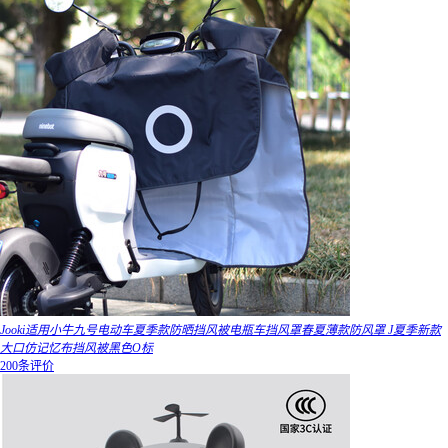
Jooki适用小牛九号电动车夏季款防晒挡风被电瓶车挡风罩春夏薄款防风罩 J夏季新款
大口仿记忆布挡风被黑色O标
200条评价