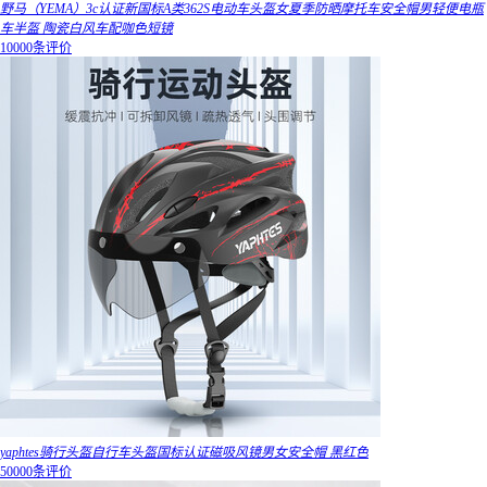
野马（YEMA）3c认证新国标A类362S电动车头盔女夏季防晒摩托车安全帽男轻便电瓶
车半盔 陶瓷白风车配咖色短镜
10000条评价
yaphtes骑行头盔自行车头盔国标认证磁吸风镜男女安全帽 黑红色
50000条评价