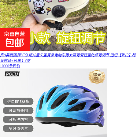
真A类新国标3C认证儿童头盔夏季电动车男女孩可爱轻盈防摔可调节 透短【米白】棕
黄熊耳+风车 1-3岁
10000条评价