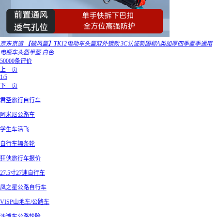
京东京造 【破风盔】TK12电动车头盔双外镜款 3C认证新国标A类加厚四季夏季通用
电瓶车头盔半盔 白色
50000条评价
上一页
1/5
下一页
君圣旅行自行车
阿米尼公路车
学生车活飞
自行车辐条轮
狂侠旅行车报价
27.5寸27速自行车
凤之星公路自行车
VISP山地车/公路车
沙滩车公路轮胎