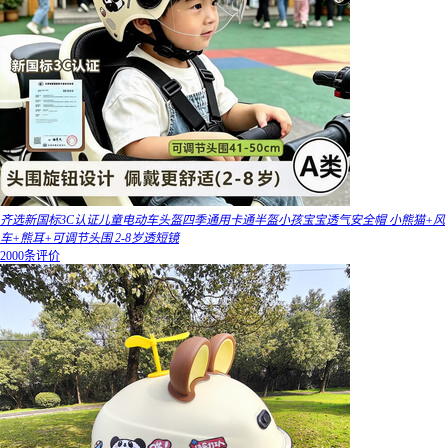
齐选新国标3C认证儿童电动车头盔四季通用卡通半盔小孩宝宝透气安全帽 小熊猫+风
车+熊耳+可调节头围 2-8岁透短镜
2000条评价