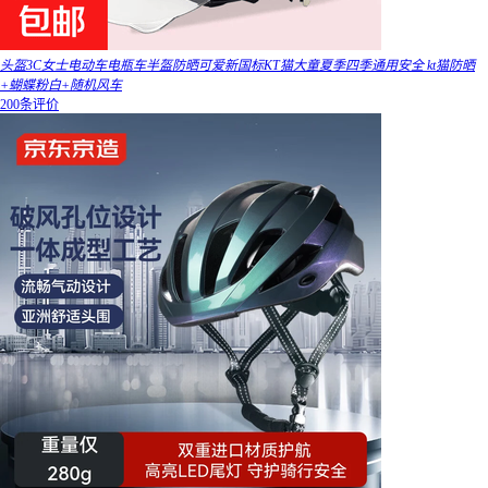
头盔3C女士电动车电瓶车半盔防晒可爱新国标KT猫大童夏季四季通用安全 kt猫防晒
+蝴蝶粉白+随机风车
200条评价