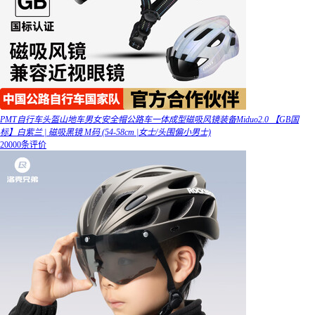
PMT自行车头盔山地车男女安全帽公路车一体成型磁吸风镜装备Miduo2.0 【GB国
标】白紫兰 | 磁吸黑镜 M码 (54-58cm |女士/头围偏小男士)
20000条评价