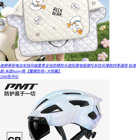
奥狮蒂菲电动车挡风被夏季全包防晒防水遮阳罩电瓶摩托车防风薄款四季通用 标准
款-米底happy熊【覆膜防雨+大侧翼】
2000条评价