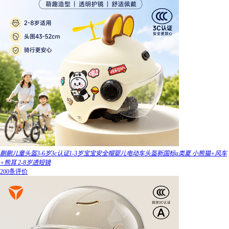
蒯蒯儿童头盔3-6岁3c认证1-3岁宝宝安全帽婴儿电动车头盔新国标a类夏 小熊猫+风车
+熊耳 2-8岁透短镜
200条评价