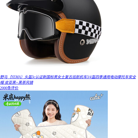
野马（YEMA）头盔3c认证新国标男女士复古巡航机车3/4盔四季通用电动摩托车安全
帽 皮亚黑+黑茶风镜
2000条评价