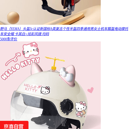
野马（YEMA）头盔3c认证新国标A类复古个性半盔四季通用男女士机车瓢盔电动摩托
车安全帽 卡其白+炫彩风镜 均码
5000条评价