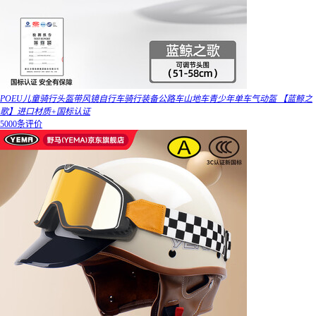
POEU儿童骑行头盔带风镜自行车骑行装备公路车山地车青少年单车气动盔 【蓝鲸之
歌】进口材质+国标认证
5000条评价