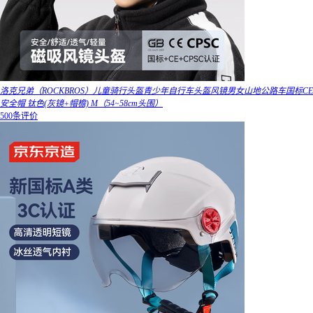
洛克兄弟（ROCKBROS）儿童骑行头盔青少年自行车头盔风镜男女山地公路车国标CE
安全帽 钛色(灰镜+帽檐) M（54~58cm头围）
500条评价