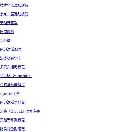
特步休闲运动板鞋
京东自营运动板鞋
安踏鞋高帮
匡威翻折
35板鞋
阿迪达斯38码
漆皮板鞋李宁
贝壳头运动板鞋
炫诗琳（xuanshilin）
合成革板鞋特步
superstar全黑
阿迪达斯男鞋板
迪赛（DIESEL）运动鞋包
安踏新系列板鞋
防臭纯色耐磨鞋