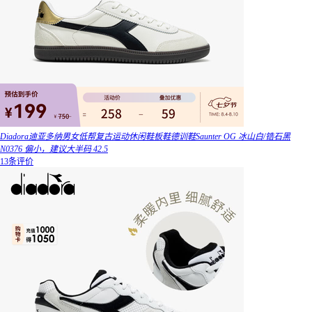
Diadora迪亚多纳男女低帮复古运动休闲鞋板鞋德训鞋Saunter OG 冰山白/锆石黑
N0376 偏小，建议大半码 42.5
13条评价