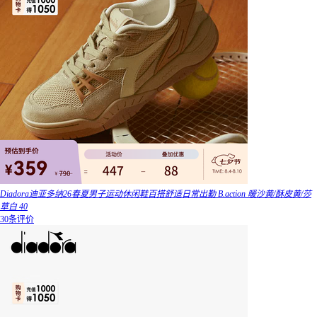
Diadora迪亚多纳26春夏男子运动休闲鞋百搭舒适日常出勤 B.action 暖沙黄/酥皮黄/莎
草白 40
30条评价