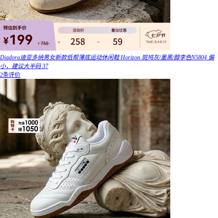
Diadora迪亚多纳男女新款低帮薄底运动休闲鞋 Horizon 斑鸠灰/墨黑/醇李色N5804 偏
小，建议大半码 37
2条评价