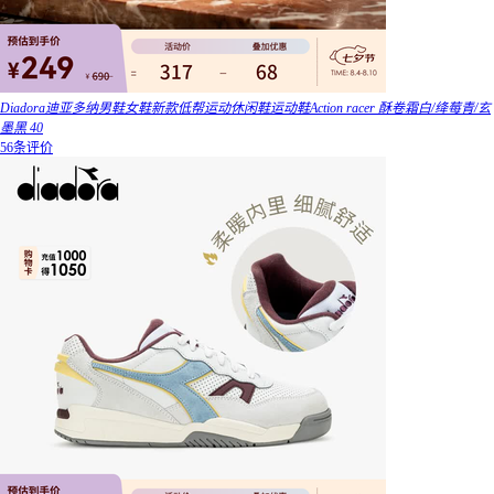
Diadora迪亚多纳男鞋女鞋新款低帮运动休闲鞋运动鞋Action racer 酥卷霜白/绛莓青/玄
墨黑 40
56条评价