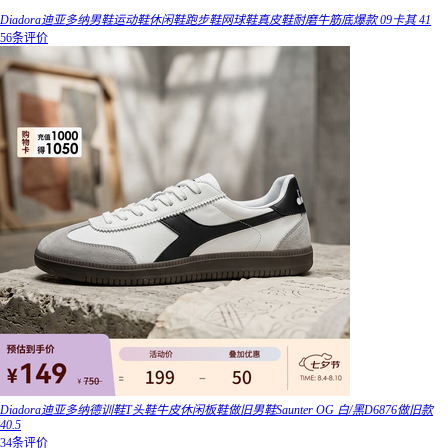
Diadora迪亚多纳男鞋运动鞋休闲鞋跑步鞋网球鞋真皮鞋耐磨牛筋底爆款 09卡其 41
56条评价
Diadora迪亚多纳德训鞋T头鞋牛皮休闲板鞋做旧男鞋Saunter OG 白/黑D6876做旧款
40.5
34条评价