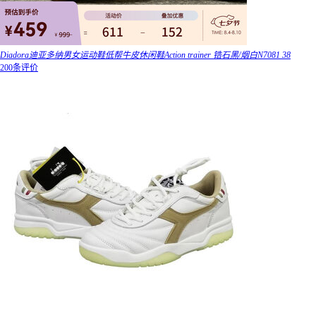
Diadora迪亚多纳男女运动鞋低帮牛皮休闲鞋Action trainer 锆石黑/烟白N7081 38
200条评价