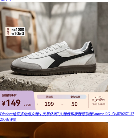
Diadora迪亚多纳男女鞋牛皮革休闲T头鞋低帮板鞋德训鞋Saunter OG 白/黑N6876 37
200条评价