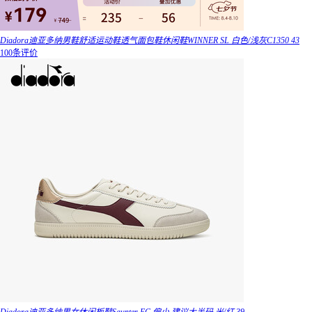
Diadora迪亚多纳男鞋舒适运动鞋透气面包鞋休闲鞋WINNER SL 白色/浅灰C1350 43
100条评价