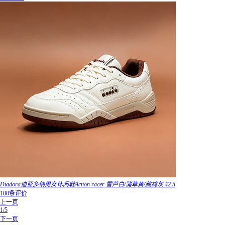
Diadora迪亚多纳男女休闲鞋Action racer 雪芦白/蒲草黄/鹧鸪灰 42.5
100条评价
上一页
1/5
下一页