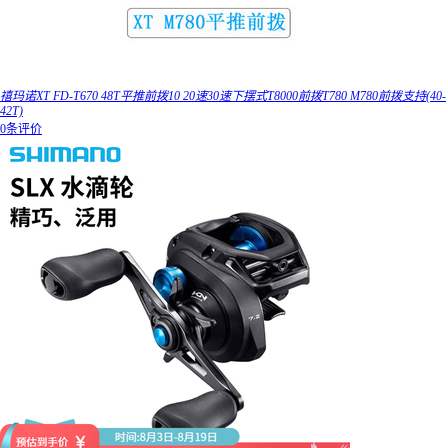
禧玛诺XT FD-T670 48T平推前拨10 20速30速下摆式T8000前拨T780 M780前拨支持(40-
42T)
0条评价