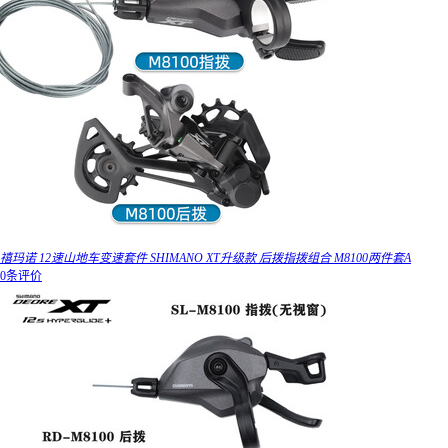
禧玛诺 12速山地车变速套件 SHIMANO XT升级款 后拨指拨组合 M8100两件套A
0条评价