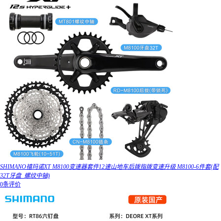
SHIMANO禧玛诺XT M8100变速器套件12速山地车后拨指拨变速升级 M8100-6件套(配
32T牙盘_螺纹中轴)
0条评价