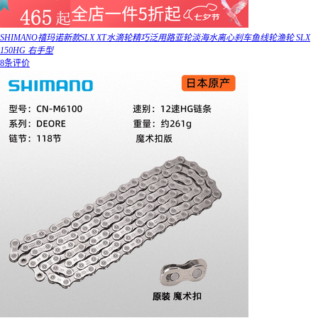
SHIMANO禧玛诺新款SLX XT水滴轮精巧泛用路亚轮淡海水离心刹车鱼线轮渔轮 SLX
150HG 右手型
8条评价