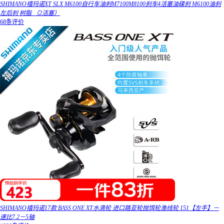
SHIMANO禧玛诺XT SLX M6100自行车油刹M7100M8100刹车4活塞油碟刹 M6100油刹
左后刹 树脂 （2活塞）
68条评价
SHIMANO禧玛诺17款 BASS ONE XT水滴轮 进口路亚轮抛饵轮渔线轮 151【左手】－
速比7.2－5轴