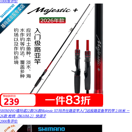
1000条评价
SHIMANO禧玛诺22款/26款Majestic XT玛杰仕路亚竿入门远投路亚鱼竿钓竿 2.08米 －
26款 枪柄（B610M-2）快调子
2000条评价