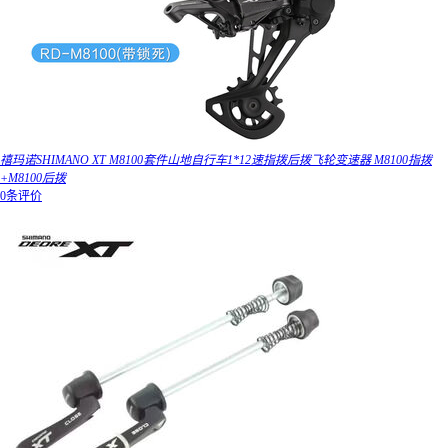
禧玛诺SHIMANO XT M8100套件山地自行车1*12速指拨后拨飞轮变速器 M8100指拨
+M8100后拨
0条评价