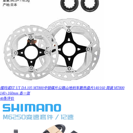
禧玛诺XT UT DA 105 MT800中锁碟片公路山地刹车散热盘片140/160 简装 MT800
140+160mm 各一张
46条评价