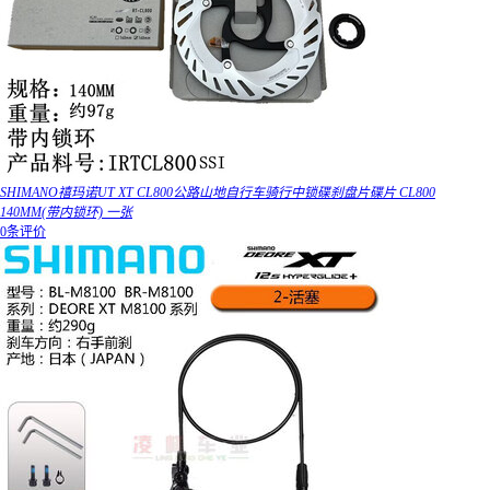
SHIMANO禧玛诺UT XT CL800公路山地自行车骑行中锁碟刹盘片碟片 CL800
140MM(带内锁环) 一张
0条评价