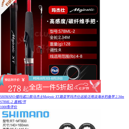
SHIMANO禧玛诺22款马杰士Majestic XT路亚竿玛杰仕远投泛用淡海水钓鱼竿 2.34m
S78ML-2 直柄2节
1000条评价