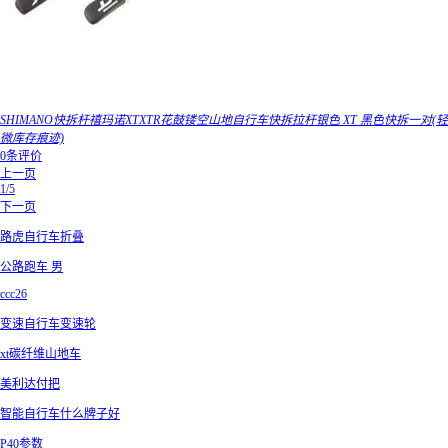
SHIMANO快拆杆禧玛诺XTXTR花鼓镂空山地自行车快拆拉杆银色 XT 黑色快拆一对(轻
微库存痕迹)
0条评价
上一页
1/5
下一页
路虎自行车折叠
公路跑车 男
ccc26
变速自行车变速轮
xt碳纤维山地车
美利达付把
智能自行车什么牌子好
P40参数