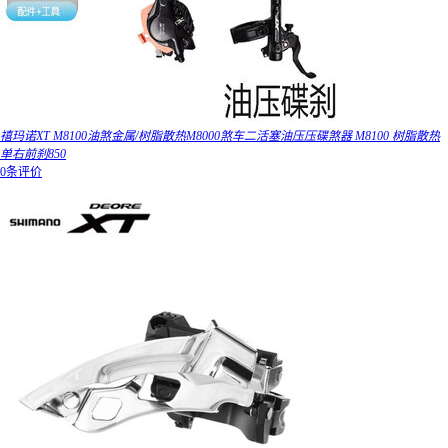
禧玛诺XT M8100油煞金属/树脂散热M8000煞车二活塞油压压碟煞器 M8100 树脂散热
单右前刹850
0条评价