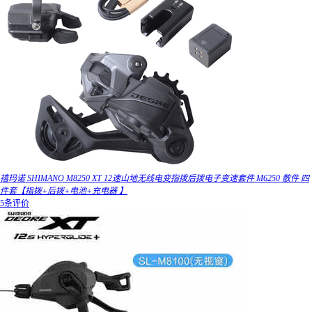
禧玛诺 SHIMANO M8250 XT 12速山地无线电变指拨后拨电子变速套件 M6250 散件 四
件套【指拨+后拨+电池+充电器 】
5条评价