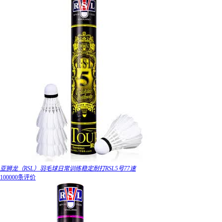
亚狮龙（RSL）羽毛球日常训练稳定耐打RSL5号77速
100000条评价