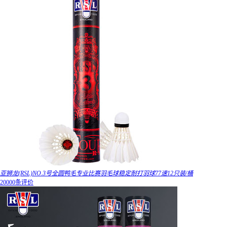
亚狮龙(RSL)NO.3号全圆鸭毛专业比赛羽毛球稳定耐打羽球77速12只装/桶
20000条评价