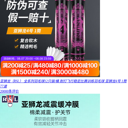
亚狮龙（RSL） 全系列羽毛球12只装/桶 耐打飞行稳定比赛训练羽毛球 亚狮龙4号 1筒
77速
20000条评价