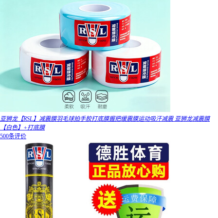
亚狮龙【RSL】减震膜羽毛球拍手胶打底膜握把缓震膜运动吸汗减震 亚狮龙减震膜
【白色】+打底膜
500条评价