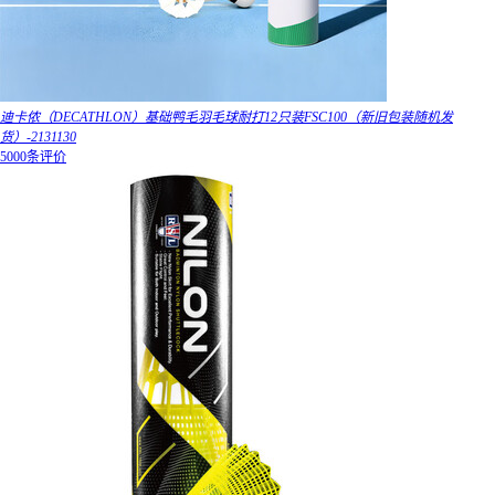
迪卡侬（DECATHLON）基础鸭毛羽毛球耐打12只装FSC100（新旧包装随机发
货）-2131130
5000条评价