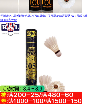
亚狮龙RSL羽毛球鸭毛球12只装/桶耐打飞行稳定比赛训练 SK.7号球 1桶
100000条评价