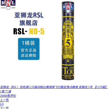
亚狮龙（RSL）羽毛球12只装训练比赛用球飞行稳定落点精准 亚狮龙 5号 【12只装】
1筒 77速
20000条评价
上一页
1/5
下一页