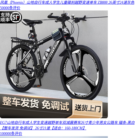
凤凰（Phoenix）山地自行车成人学生儿童碟刹越野变速单车 ZB888 26英寸24速灰色
50000条评价
EG7山地自行车成人学生变速越野单车双减震赛车26寸青少年男女公路车 辐条-黑白
【整车发货 免调试】 26寸21速【适合：160-180CM】
100000条评价