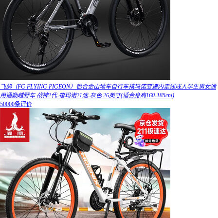
飞鸽（FG FLYING PIGEON）铝合金山地车自行车禧玛诺变速内走线成人学生男女通
用通勤越野车 战神2代-禧玛诺21速-灰色 26英寸(适合身高160-185cm)
50000条评价