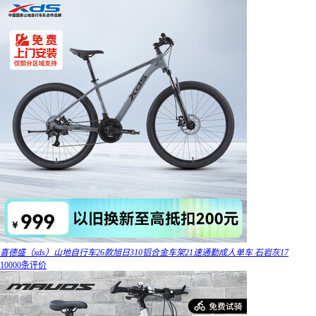
喜德盛（xds）山地自行车26款旭日310铝合金车架21速通勤成人单车 石岩灰17
10000条评价