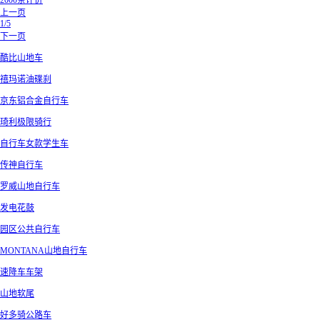
2000条评价
上一页
1/5
下一页
酷比山地车
禧玛诺油碟刹
京东铝合金自行车
琦利极限骑行
自行车女款学生车
传神自行车
罗威山地自行车
发电花鼓
园区公共自行车
MONTANA山地自行车
速降车车架
山地软尾
好多骑公路车