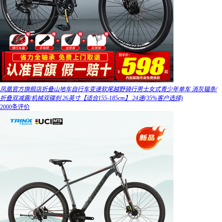
凤凰官方旗舰店折叠山地车自行车变速软尾越野骑行男士女式青少年单车 消灰辐条/
折叠双减震/机械双碟刹 26英寸【适合155-185cm】 24速(35%客户选择)
2000条评价