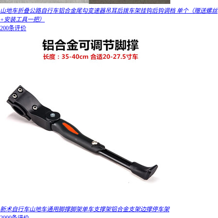
山地车折叠公路自行车铝合金尾勾变速器吊耳后拨车架挂钩后钩调档 单个（赠送螺丝
+安装工具一把）
200条评价
新术自行车山地车通用脚撑脚架单车支撑架铝合金支架边撑停车架