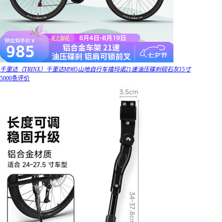
千里达（TRINX）千里达M985山地自行车禧玛诺21速油压碟刹砚石灰15寸
5000条评价