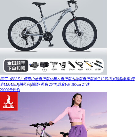
匹克（PEAK）传奇山地自行车成年人自行车山地车自行车学生12到18岁通勤单车 传
奇LEGEND|飓风灰|线碟+礼包 26寸|适合160-185cm 24速
20000条评价