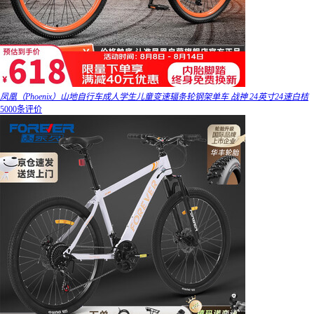
凤凰（Phoenix）山地自行车成人学生儿童变速辐条轮钢架单车 战神 24英寸24速白桔
5000条评价