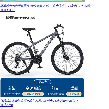
喜德盛山地自行车黑客350变速车 21速 （京仓发货） 白灰色 17寸 26款
5000条评价
飞鸽铝合金山地自行车成年人男女士单车 21速 远山灰 26英寸
500条评价