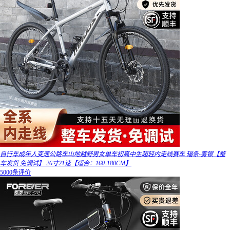
自行车成年人变速公路车山地越野男女单车初高中生超轻内走线赛车 辐条-雾银【整
车发货 免调试】 26寸21速【适合：160-180CM】
5000条评价