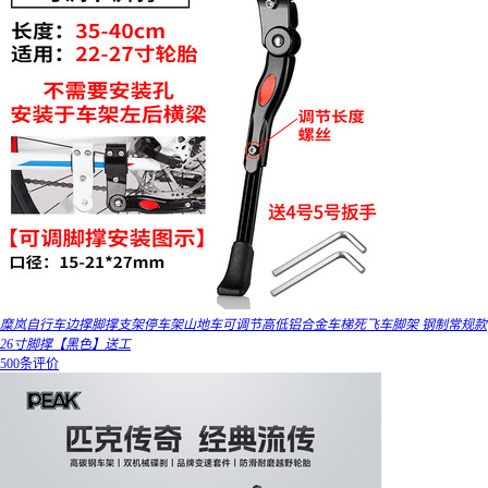
糜岚自行车边撑脚撑支架停车架山地车可调节高低铝合金车梯死飞车脚架 钢制常规款
26寸脚撑【黑色】送工
500条评价