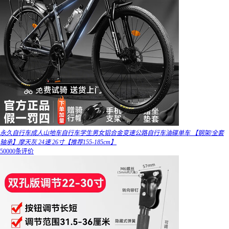
永久自行车成人山地车自行车学生男女铝合金变速公路自行车油碟单车 【钢架/全套
轴承】摩天灰 24速 26寸【推荐155-185cm】
50000条评价