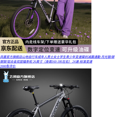
凤凰官方旗舰店山地自行车成年人男士女士学生青少年变速碟刹减震通勤 月光银/碳
钢架/铝合金双层辐条轮 26英寸（身高160-180左右） 24速-标准变速
2000条评价