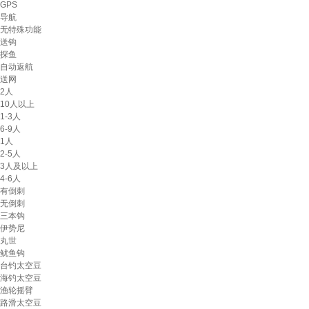
GPS
导航
无特殊功能
送钩
探鱼
自动返航
送网
2人
10人以上
1-3人
6-9人
1人
2-5人
3人及以上
4-6人
有倒刺
无倒刺
三本钩
伊势尼
丸世
鱿鱼钩
台钓太空豆
海钓太空豆
渔轮摇臂
路滑太空豆