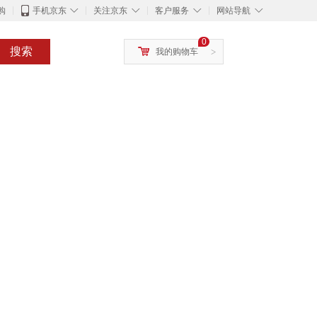
◇
◇
◇
◇
购
手机京东
关注京东
客户服务
网站导航
0
搜索
我的购物车
>