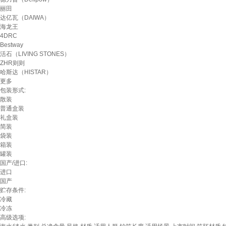
丽田
达亿瓦（DAIWA）
海龙王
4DRC
Bestway
活石（LIVING STONES）
ZHR则则
哈斯达（HISTAR）
更多
包装形式:
散装
普通盒装
礼盒装
简装
袋装
箱装
罐装
国产/进口:
进口
国产
贮存条件:
冷藏
冷冻
高级选项: