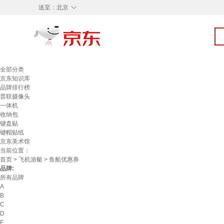
◇
送至：
北京
全部分类
京东知识库
品牌排行榜
普联摄像头
一体机
收纳包
键盘贴
键帽贴纸
京东美术馆
当前位置：
首页
>
飞机游艇
> 鱼船优惠券
品牌:
所有品牌
A
B
C
D
E