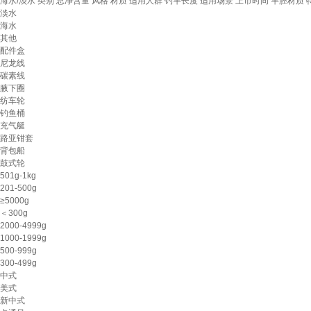
海水/淡水
类别
总净含量
风格
材质
适用人群
钓竿长度
适用场景
上市时间
竿胚材质
淡水
海水
其他
配件盒
尼龙线
碳素线
腋下圈
纺车轮
钓鱼桶
充气艇
路亚钳套
背包船
鼓式轮
501g-1kg
201-500g
≥5000g
＜300g
2000-4999g
1000-1999g
500-999g
300-499g
中式
美式
新中式