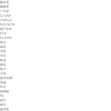
圆柱形
橄榄形
7-10岁
11-14岁
15岁以上
FUJI SIC环
国产导环
FUJI
FUJI A环
阳台
庭院
书房
手动
机动
朋友
客户
父母
领导/同事
亲戚
PVC
玻璃钢
PE
独节
插节
碳纤维