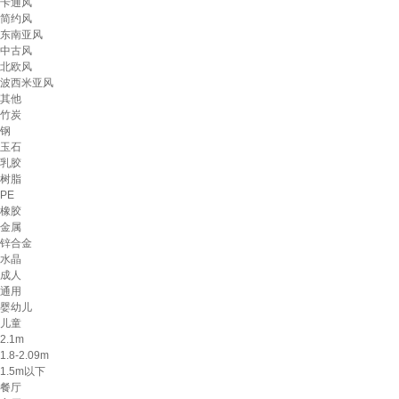
卡通风
简约风
东南亚风
中古风
北欧风
波西米亚风
其他
竹炭
钢
玉石
乳胶
树脂
PE
橡胶
金属
锌合金
水晶
成人
通用
婴幼儿
儿童
2.1m
1.8-2.09m
1.5m以下
餐厅