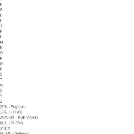
F
G
H
I
J
K
L
M
N
O
P
Q
R
S
T
W
X
Y
Z
英氏（Engnice）
乐高（LEGO）
泡泡玛特（POP MART）
猫人（MiiOW）
米乐奇
德力普（Delipow）