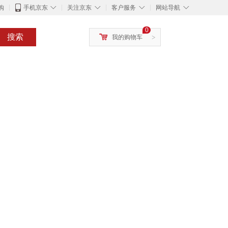
◇
◇
◇
◇
购
手机京东
关注京东
客户服务
网站导航
0
搜索
我的购物车
>