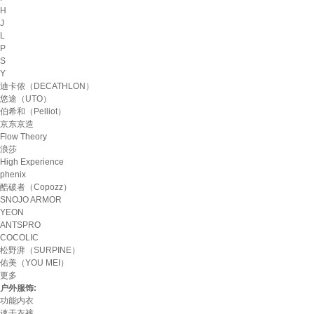
H
J
L
P
S
Y
迪卡侬（DECATHLON）
悠途（UTO）
伯希和（Pelliot）
京东京造
Flow Theory
浪莎
High Experience
phenix
酷破者（Copozz）
SNOJO ARMOR
YEON
ANTSPRO
COCOLIC
松野湃（SURPINE）
佑美（YOU MEI）
更多
户外服饰:
功能内衣
速干衣裤