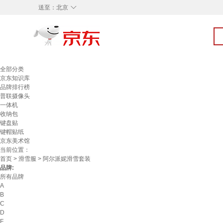
◇
送至：
北京
全部分类
京东知识库
品牌排行榜
普联摄像头
一体机
收纳包
键盘贴
键帽贴纸
京东美术馆
当前位置：
首页
>
滑雪服
> 阿尔派妮滑雪套装
品牌:
所有品牌
A
B
C
D
F