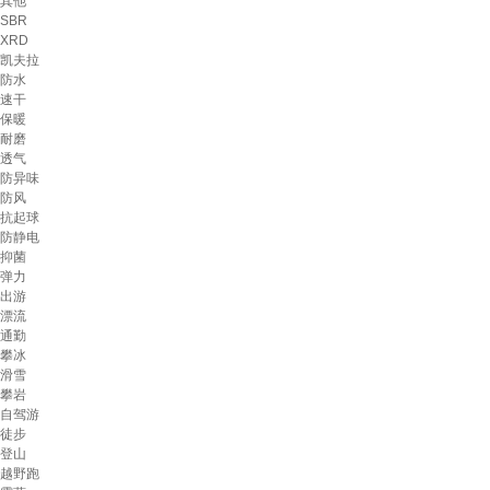
其他
SBR
XRD
凯夫拉
防水
速干
保暖
耐磨
透气
防异味
防风
抗起球
防静电
抑菌
弹力
出游
漂流
通勤
攀冰
滑雪
攀岩
自驾游
徒步
登山
越野跑