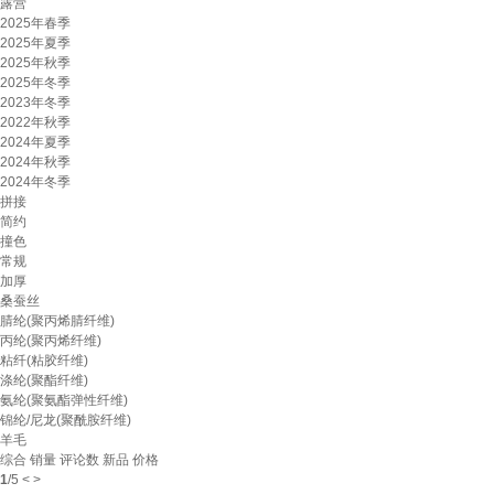
露营
2025年春季
2025年夏季
2025年秋季
2025年冬季
2023年冬季
2022年秋季
2024年夏季
2024年秋季
2024年冬季
拼接
简约
撞色
常规
加厚
桑蚕丝
腈纶(聚丙烯腈纤维)
丙纶(聚丙烯纤维)
粘纤(粘胶纤维)
涤纶(聚酯纤维)
氨纶(聚氨酯弹性纤维)
锦纶/尼龙(聚酰胺纤维)
羊毛
综合
销量
评论数
新品
价格
1
/
5
<
>