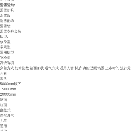
滑雪运动:
滑雪护具
滑雪服
滑雪配饰
滑雪镜
滑雪衣裤套装
版型:
修身型
常规型
通用版型
宽松型
高级选项:
穿着方式
防水指数
镜面形状
透气方式
适用人群
材质
功能
适用场景
上市时间
流行元
开衫
套头
5000mm以下
15000mm
20000mm
球面
柱面
翻盖式
自然透气
儿童
通用