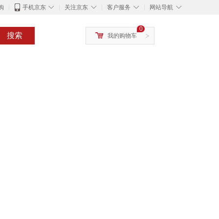
◇
◇
◇
◇
购
手机京东
关注京东
客户服务
网站导航
0
搜索
我的购物车
>