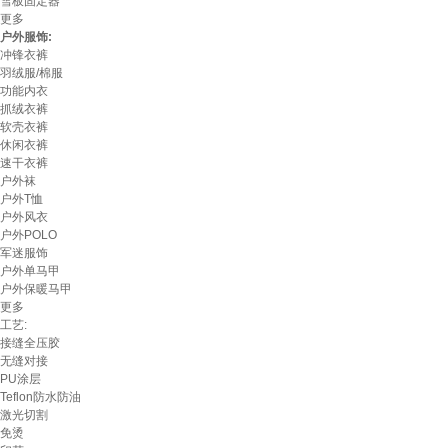
雪板固定器
更多
户外服饰:
冲锋衣裤
羽绒服/棉服
功能内衣
抓绒衣裤
软壳衣裤
休闲衣裤
速干衣裤
户外袜
户外T恤
户外风衣
户外POLO
军迷服饰
户外单马甲
户外保暖马甲
更多
工艺:
接缝全压胶
无缝对接
PU涂层
Teflon防水防油
激光切割
免烫