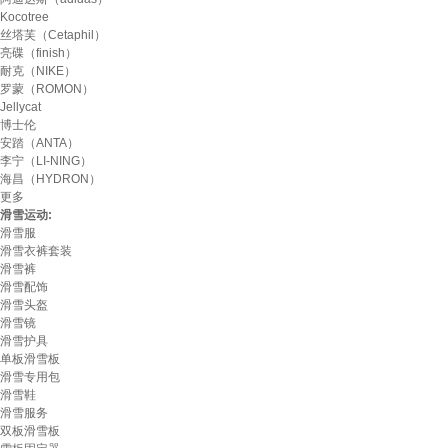
Kocotree
丝塔芙（Cetaphil）
亮碟（finish）
耐克（NIKE）
罗蒙（ROMON）
Jellycat
博士伦
安踏（ANTA）
李宁（LI-NING）
海昌（HYDRON）
更多
滑雪运动:
滑雪服
滑雪衣裤套装
滑雪裤
滑雪配饰
滑雪头盔
滑雪镜
滑雪护具
单板滑雪板
滑雪专用包
滑雪鞋
滑雪服务
双板滑雪板