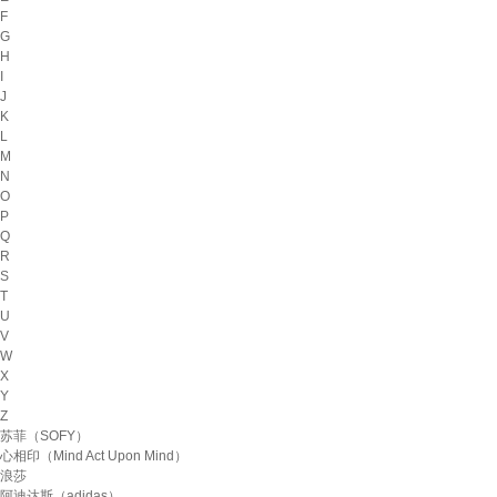
F
G
H
I
J
K
L
M
N
O
P
Q
R
S
T
U
V
W
X
Y
Z
苏菲（SOFY）
心相印（Mind Act Upon Mind）
浪莎
阿迪达斯（adidas）