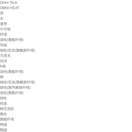
Omni-Tech
OMNI-HEAT
男
女
通用
中空棉
纤维
涤纶(聚酯纤维)
羽绒
锦纶/尼龙(聚酰胺纤维)
无填充
丝绵
P棉
涤纶(聚酯纤维)
棉
锦纶/尼龙(聚酰胺纤维)
腈纶(聚丙烯腈纤维)
涤纶(聚酯纤维)
锦纶
锦涤
棉毛混纺
氨纶
聚酯纤维
鸭绒
鹅绒