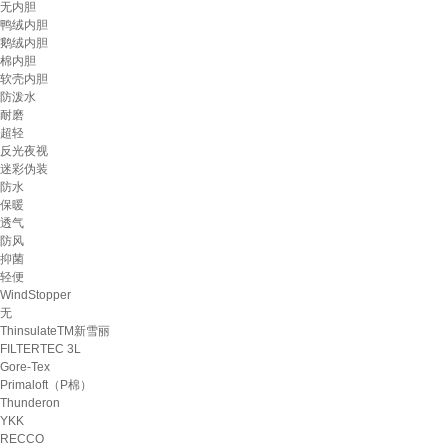
无内胆
鸭绒内胆
鹅绒内胆
棉内胆
软壳内胆
防泼水
耐磨
超轻
反光夜视
迷彩伪装
防水
保暖
透气
防风
抑菌
轻便
WindStopper
无
ThinsulateTM新雪丽
FILTERTEC 3L
Gore-Tex
Primaloft（P棉）
Thunderon
YKK
RECCO