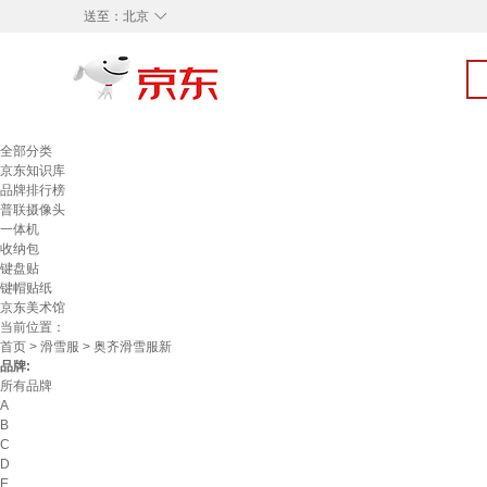
◇
送至：
北京
全部分类
京东知识库
品牌排行榜
普联摄像头
一体机
收纳包
键盘贴
键帽贴纸
京东美术馆
当前位置：
首页
>
滑雪服
> 奥齐滑雪服新
品牌:
所有品牌
A
B
C
D
E