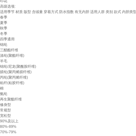
印花
高级选项:
适用季节
材质
版型
含绒量
穿着方式
防水指数
有无内胆
适用人群
类别
款式
内胆类
春季
夏季
秋季
冬季
四季通用
锦纶
三醋酯纤维
涤纶(聚酯纤维)
羊毛
锦纶/尼龙(聚酰胺纤维)
腈纶(聚丙烯腈纤维)
丙纶(聚丙烯纤维)
粘纤(粘胶纤维)
棉
氨纶
再生聚酯纤维
修身型
常规型
宽松型
90%及以上
80%-89%
70%-79%