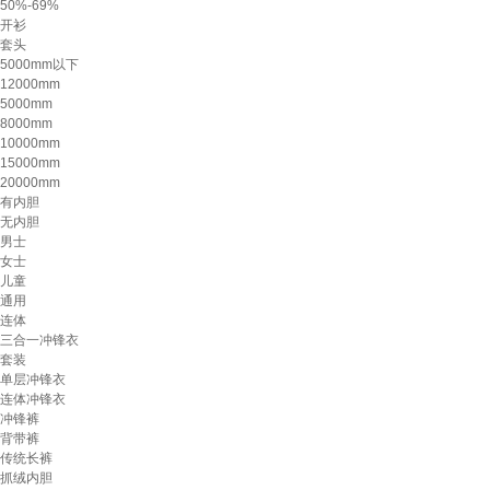
50%-69%
开衫
套头
5000mm以下
12000mm
5000mm
8000mm
10000mm
15000mm
20000mm
有内胆
无内胆
男士
女士
儿童
通用
连体
三合一冲锋衣
套装
单层冲锋衣
连体冲锋衣
冲锋裤
背带裤
传统长裤
抓绒内胆