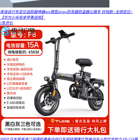
库途自行车定位追踪器神器gps微型airtag防丢器防盗器公路车 铃铛款+全球定位+
【华为小米安卓苹果适用】
1条评价
SMVP日本原装进口途得折叠电动自行车超轻便携代驾电动车小型代步助力 F8-15A跑