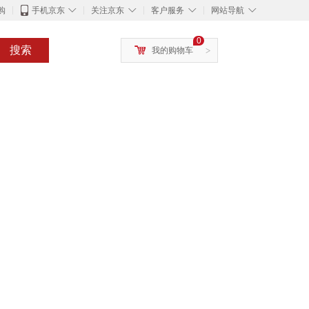
◇
◇
◇
◇
购
手机京东
关注京东
客户服务
网站导航
0
搜索
我的购物车
>