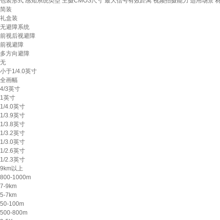
包装形式
感知系统类型
主摄CMOS尺寸
最大信号有效距离
视频拍摄能力
适用场景
简装
礼盒装
无避障系统
前视后视避障
前视避障
多方向避障
无
小于1/4.0英寸
全画幅
4/3英寸
1英寸
1/4.0英寸
1/3.9英寸
1/3.8英寸
1/3.2英寸
1/3.0英寸
1/2.6英寸
1/2.3英寸
9km以上
800-1000m
7-9km
5-7km
50-100m
500-800m