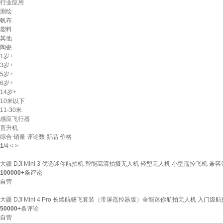
行业应用
测绘
帆布
塑料
其他
陶瓷
1岁+
3岁+
5岁+
6岁+
14岁+
10米以下
11-30米
感应飞行器
直升机
综合
销量
评论数
新品
价格
1
/
4
<
>
大疆 DJI Mini 3 优选迷你航拍机 智能高清拍摄无人机 轻型无人机 小型遥控飞机 兼
100000+
条评论
自营
大疆 DJI Mini 4 Pro 长续航畅飞套装（带屏遥控器版）全能迷你航拍无人机 入门级
50000+
条评论
自营