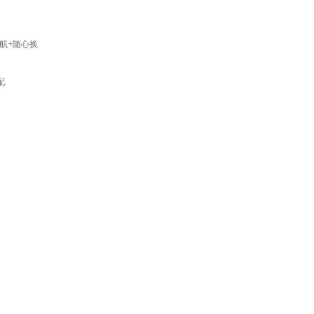
续航+随心换
配