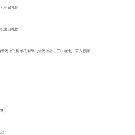
飞机生日礼物
飞机生日礼物
ini语音遥控飞机 畅飞套装（含遥控器，三块电池） 官方标配
双电
电池