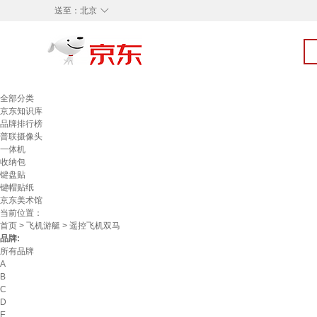
◇
送至：
北京
全部分类
京东知识库
品牌排行榜
普联摄像头
一体机
收纳包
键盘贴
键帽贴纸
京东美术馆
当前位置：
首页
>
飞机游艇
> 遥控飞机双马
品牌:
所有品牌
A
B
C
D
E