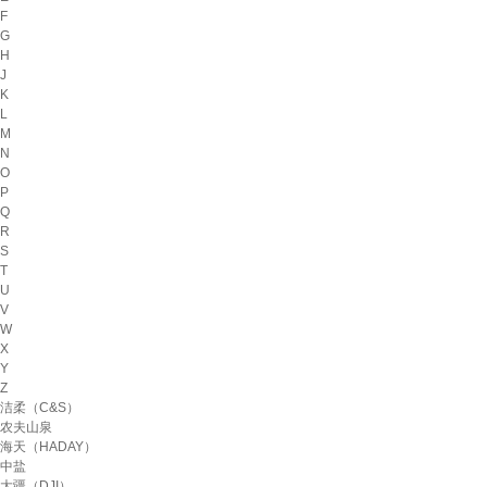
F
G
H
J
K
L
M
N
O
P
Q
R
S
T
U
V
W
X
Y
Z
洁柔（C&S）
农夫山泉
海天（HADAY）
中盐
大疆（DJI）