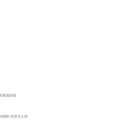
容带屏遥控器
航拍相机 轻型无人机