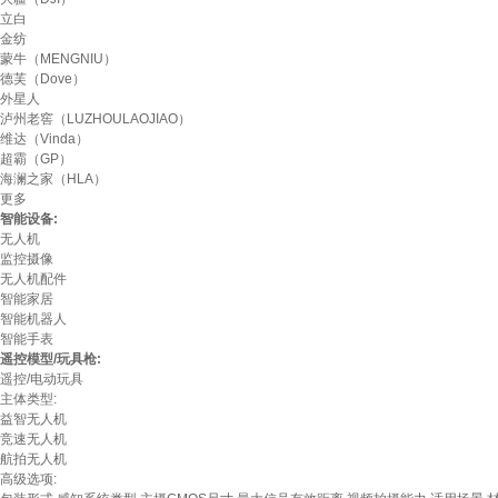
立白
金纺
蒙牛（MENGNIU）
德芙（Dove）
外星人
泸州老窖（LUZHOULAOJIAO）
维达（Vinda）
超霸（GP）
海澜之家（HLA）
更多
智能设备:
无人机
监控摄像
无人机配件
智能家居
智能机器人
智能手表
遥控模型/玩具枪:
遥控/电动玩具
主体类型:
益智无人机
竞速无人机
航拍无人机
高级选项: