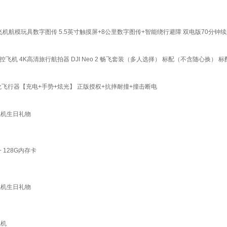
机航模玩具数字图传 5.5英寸触摸屏+8公里数字图传+智能绕行避障 双电版70分钟
遥控飞机 4K高清旅行航拍器 DJI Neo 2 畅飞套装（多人选择） 标配（不含随心换） 标
 奶龙飞行器【充电+手势+炫光】 正版授权+抗摔耐撞+撞击断电
飞机生日礼物
 128G内存卡
飞机生日礼物
飞机