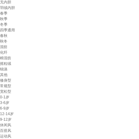
无内胆
羽绒内胆
春季
秋季
冬季
四季通用
春秋
秋冬
混纺
化纤
棉混纺
摇粒绒
锦涤
其他
修身型
常规型
宽松型
0-1岁
3-6岁
6-9岁
12-14岁
9-12岁
休闲风
百搭风
运动风