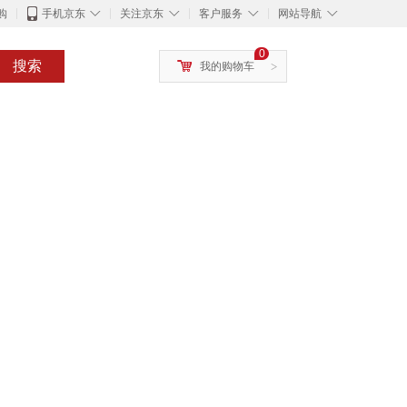
◇
◇
◇
◇
购
手机京东
关注京东
客户服务
网站导航
0
搜索
我的购物车
>