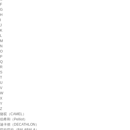
F
G
H
I
J
K
L
M
N
O
P
Q
R
S
T
U
V
W
X
Y
Z
骆驼（CAMEL）
伯希和（Pelliot）
迪卡侬（DECATHLON）
巴拉巴拉（BALABALA）