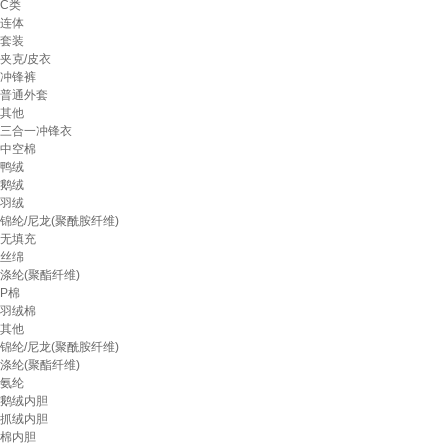
C类
连体
套装
夹克/皮衣
冲锋裤
普通外套
其他
三合一冲锋衣
中空棉
鸭绒
鹅绒
羽绒
锦纶/尼龙(聚酰胺纤维)
无填充
丝绵
涤纶(聚酯纤维)
P棉
羽绒棉
其他
锦纶/尼龙(聚酰胺纤维)
涤纶(聚酯纤维)
氨纶
鹅绒内胆
抓绒内胆
棉内胆