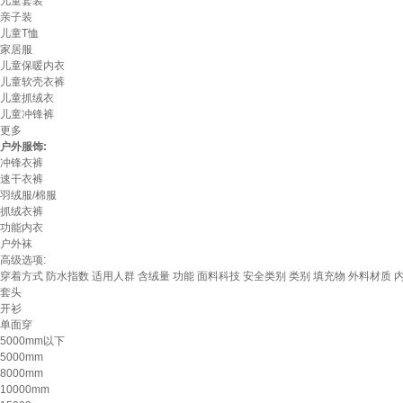
儿童套装
亲子装
儿童T恤
家居服
儿童保暖内衣
儿童软壳衣裤
儿童抓绒衣
儿童冲锋裤
更多
户外服饰:
冲锋衣裤
速干衣裤
羽绒服/棉服
抓绒衣裤
功能内衣
户外袜
高级选项:
穿着方式
防水指数
适用人群
含绒量
功能
面料科技
安全类别
类别
填充物
外料材质
套头
开衫
单面穿
5000mm以下
5000mm
8000mm
10000mm