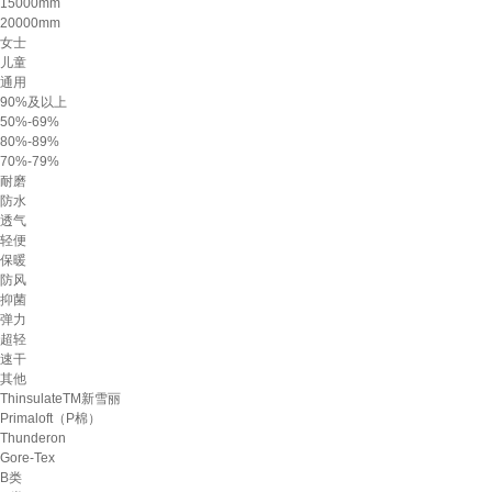
15000mm
20000mm
女士
儿童
通用
90%及以上
50%-69%
80%-89%
70%-79%
耐磨
防水
透气
轻便
保暖
防风
抑菌
弹力
超轻
速干
其他
ThinsulateTM新雪丽
Primaloft（P棉）
Thunderon
Gore-Tex
B类