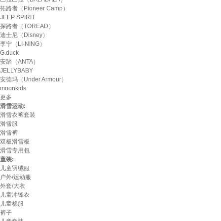
拓路者（Pioneer Camp）
JEEP SPIRIT
探路者（TOREAD）
迪士尼（Disney）
李宁（LI-NING）
G.duck
安踏（ANTA）
JELLYBABY
安德玛（Under Armour）
moonkids
更多
滑雪运动:
滑雪衣裤套装
滑雪服
滑雪裤
双板滑雪板
滑雪专用包
童装:
儿童羽绒服
户外/运动服
外套/大衣
儿童冲锋衣
儿童棉服
裤子