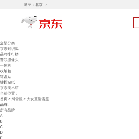
◇
送至：
北京
全部分类
京东知识库
品牌排行榜
普联摄像头
一体机
收纳包
键盘贴
键帽贴纸
京东美术馆
当前位置：
首页
>
滑雪服
> 大女童滑雪服
品牌:
所有品牌
A
B
C
D
E