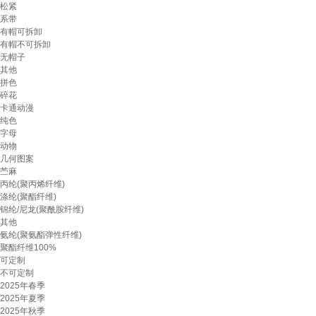
松紧
系带
有帽可拆卸
有帽不可拆卸
无帽子
其他
拼色
碎花
卡通动漫
纯色
字母
动物
几何图案
苎麻
丙纶(聚丙烯纤维)
涤纶(聚酯纤维)
锦纶/尼龙(聚酰胺纤维)
其他
氨纶(聚氨酯弹性纤维)
聚酯纤维100%
可定制
不可定制
2025年春季
2025年夏季
2025年秋季