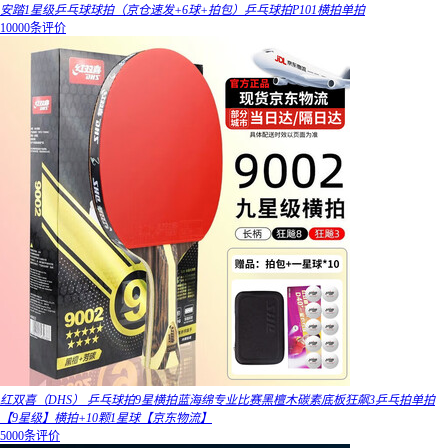
安踏1星级乒乓球球拍（京仓速发+6球+拍包）乒乓球拍P101横拍单拍
10000条评价
红双喜（DHS） 乒乓球拍9星横拍蓝海绵专业比赛黑檀木碳素底板狂飙3乒乓拍单拍
【9星级】横拍+10颗1星球【京东物流】
5000条评价