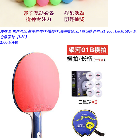
辉胜 彩色乒乓球 数字乒乓球 抽奖球 活动摸奖球儿童训练乒乓球1-100 无星级 50只 彩
色数字球【1-50】
2000条评价