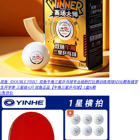
双鱼（DOUBLE FISH）双鱼牛角三星乒乓球专业级耐打比赛训练用球ADS6颗有缝学
生开学季 三星级 6只 双鱼正品【牛角三星乒乓球】1盒/6颗
1条评价