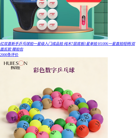
红双喜新手乒乓球拍一星级入门成品拍 纯木7层底板1星单拍 H1006一星直拍短柄/双
面反胶 贈拍包
2000条评价