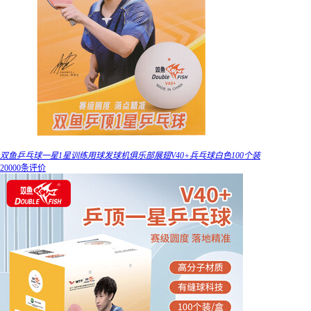
双鱼乒乓球一星1星训练用球发球机俱乐部展翅V40+兵乓球白色100个装
20000条评价