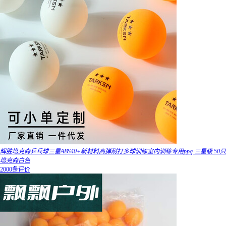
辉胜塔克森乒乓球三星ABS40+新材料高弹耐打多球训练室内训练专用ppq 三星级 50只
塔克森白色
2000条评价