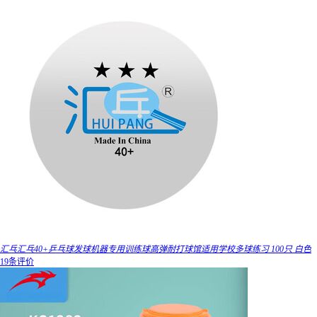
汇乓汇乓40+乒乓球发球机器专用训练球高弹耐打球馆适用学校多球练习 100只 白色
19条评价