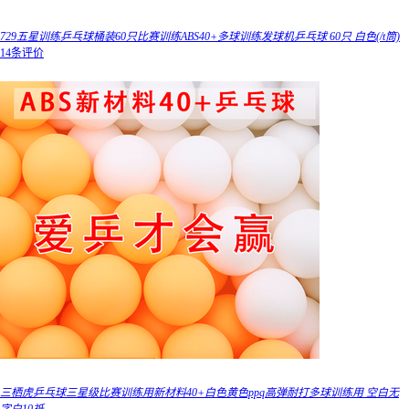
729五星训练乒乓球桶装60只比赛训练ABS40+多球训练发球机乒乓球 60只 白色(/t筒)
14条评价
三栖虎乒乓球三星级比赛训练用新材料40+白色黄色ppq高弹耐打多球训练用 空白无