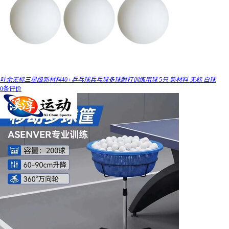
叶余无标三星级新材料40+乒乓球兵乓球多球耐打训练用球 5只 新材料 无标 白球
0条评价