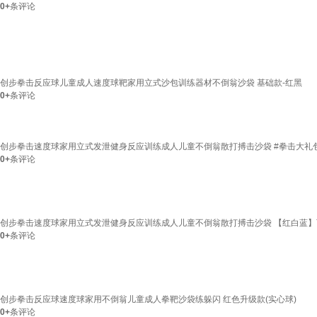
0+
条评论
创步拳击反应球儿童成人速度球靶家用立式沙包训练器材不倒翁沙袋 基础款-红黑
0+
条评论
创步拳击速度球家用立式发泄健身反应训练成人儿童不倒翁散打搏击沙袋 #拳击大礼
0+
条评论
创步拳击速度球家用立式发泄健身反应训练成人儿童不倒翁散打搏击沙袋 【红白蓝】
0+
条评论
创步拳击反应球速度球家用不倒翁儿童成人拳靶沙袋练躲闪 红色升级款(实心球)
0+
条评论