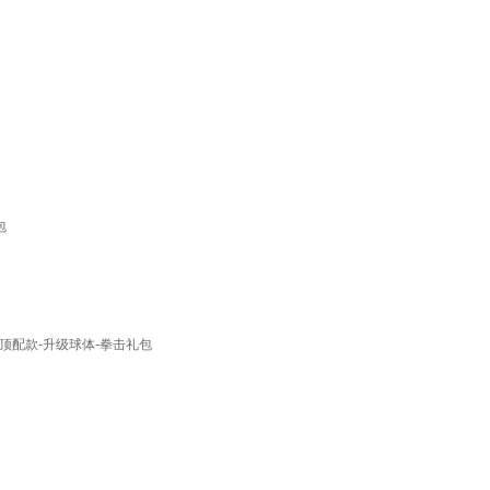
包
顶配款-升级球体-拳击礼包