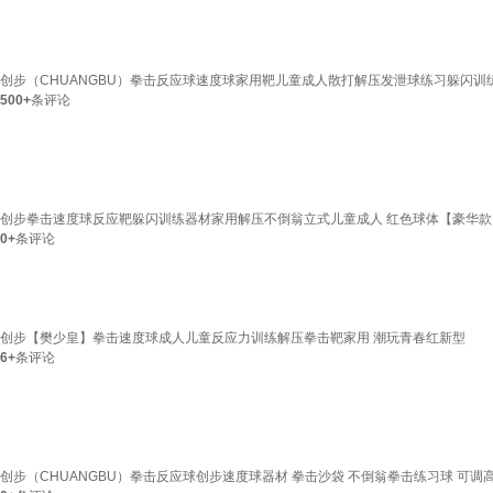
创步（CHUANGBU）拳击反应球速度球家用靶儿童成人散打解压发泄球练习躲闪训练
500+
条评论
创步拳击速度球反应靶躲闪训练器材家用解压不倒翁立式儿童成人 红色球体【豪华款
0+
条评论
创步【樊少皇】拳击速度球成人儿童反应力训练解压拳击靶家用 潮玩青春红新型
6+
条评论
创步（CHUANGBU）拳击反应球创步速度球器材 拳击沙袋 不倒翁拳击练习球 可调高