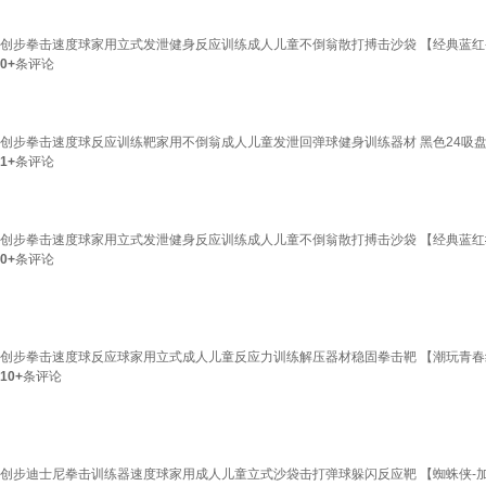
创步拳击速度球家用立式发泄健身反应训练成人儿童不倒翁散打搏击沙袋 【经典蓝红
0+
条评论
创步拳击速度球反应训练靶家用不倒翁成人儿童发泄回弹球健身训练器材 黑色24吸盘
1+
条评论
创步拳击速度球家用立式发泄健身反应训练成人儿童不倒翁散打搏击沙袋 【经典蓝红
0+
条评论
创步拳击速度球反应球家用立式成人儿童反应力训练解压器材稳固拳击靶 【潮玩青春
10+
条评论
创步迪士尼拳击训练器速度球家用成人儿童立式沙袋击打弹球躲闪反应靶 【蜘蛛侠-加