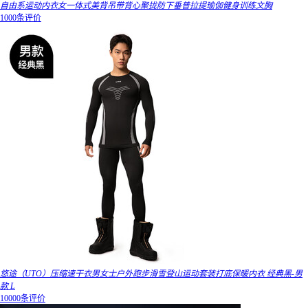
自由系运动内衣女一体式美背吊带背心聚拢防下垂普拉提瑜伽健身训练文胸
1000条评价
悠途（UTO）压缩速干衣男女士户外跑步滑雪登山运动套装打底保暖内衣 经典黑-男
款 L
10000条评价