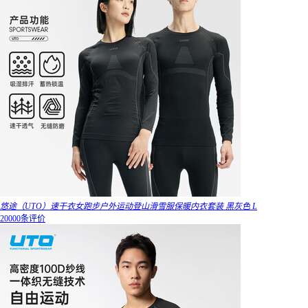
悠途（UTO）速干衣女跑步户外运动登山滑雪服保暖内衣套装 黑灰色 L
20000条评价