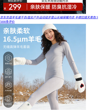
京东京造羊毛速干衣t恤女户外运动徒步登山长袖保暖内衣 半襟拉链天青色 S
5000条评价