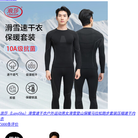
浪莎（LangSha）滑雪速干衣户外运动男女滑雪登山保暖马拉松跑步套装压缩速干内
衣
5000条评价