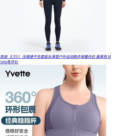
悠途（UTO）压缩速干衣套装女滑雪户外运动跑步保暖内衣 墨黑色 M
5000条评价