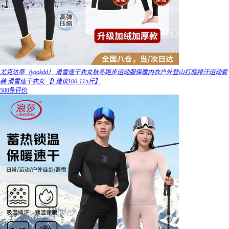
尤克达蒂（yookdd） 滑雪速干衣女秋冬跑步运动服保暖内衣户外登山打底排汗运动套
装 滑雪速干衣女 【L建议100-115斤】
500条评价