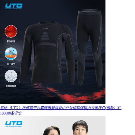
悠途（UTO）压缩速干衣套装男滑雪登山户外运动保暖内衣黑灰色(男款）XL
100000条评价