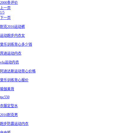
2000条评价
上一页
1/5
下一页
耐克2016运动裤
运动跑步内衣女
斐乐训练背心多少钱
宾迪运动内衣
vfu运动内衣
阿迪达斯运动背心价格
斐乐训练背心报价
瑜伽美背
tpc550
衣服定型水
2016耐克男
跑步防震运动内衣
自由狐