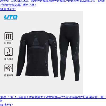
迪卡侬（DECATHLON）保暖内衣套装男速干衣套装户外运动秋衣加绒BL500 【男士
升级款加绒加厚】黑色下装 L
10000条评价
悠途（UTO）压缩速干衣套装男女士滑雪服登山户外运动保暖内衣打底 黑灰色（男）
M
100条评价