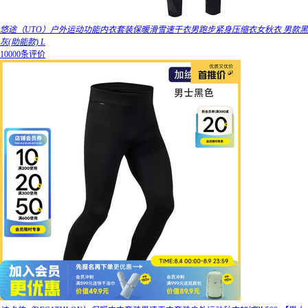
悠途（UTO）户外运动功能内衣套装保暖滑雪速干衣男跑步紧身压缩衣女秋衣 男款黑
灰(助能款) L
10000条评价