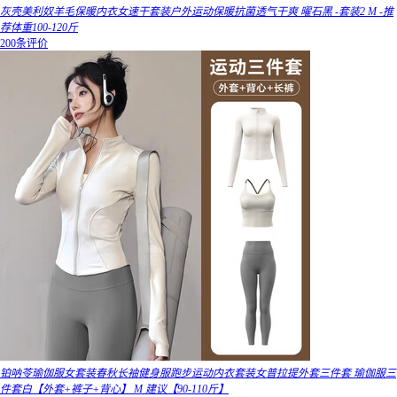
灰壳美利奴羊毛保暖内衣女速干套装户外运动保暖抗菌透气干爽 曜石黑 -套装2 M -推
荐体重100-120斤
200条评价
铂呐苓瑜伽服女套装春秋长袖健身服跑步运动内衣套装女普拉提外套三件套 瑜伽服三
件套白【外套+裤子+背心】 M 建议【90-110斤】