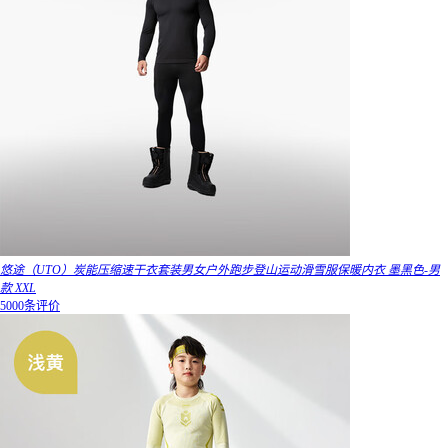
悠途（UTO）炭能压缩速干衣套装男女户外跑步登山运动滑雪服保暖内衣 墨黑色-男
款 XXL
5000条评价