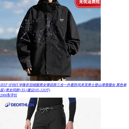
JEEP SPIRIT冲锋衣羽绒服男女情侣款三合一外套防风夹克男士登山滑雪服女 黑色单
层 (男女同款) XS (建议105-120斤)
2000条评价