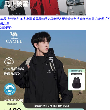
南恩【天际线PRO】新款滑雪服套装女马年限定硬壳专业防水套装全套男 玄夜黑【下
装】 M
29条评价