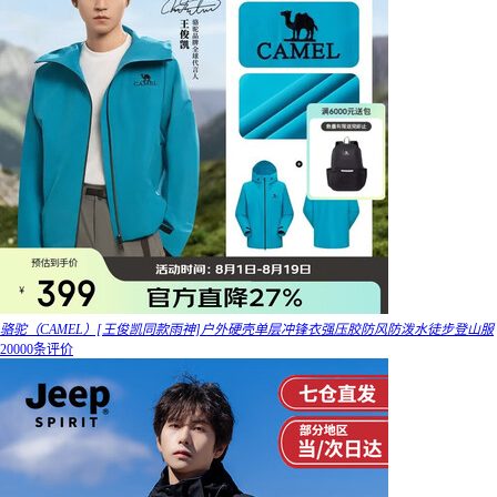
骆驼（CAMEL）[王俊凯同款雨神]户外硬壳单层冲锋衣强压胶防风防泼水徒步登山服
20000条评价