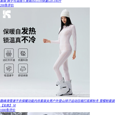
套装 裤子可混搭 S 身高165-170体重120-140斤
200条评价
酷峰滑雪速干衣保暖功能内衣套装女男户外登山排汗运动压缩打底裤秋冬 雪樱粉套装
【女款】 M
1000条评价