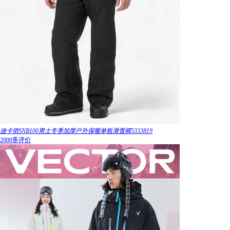
迪卡侬SNB100男士冬季加厚户外保暖单板滑雪裤5333819
2000条评价