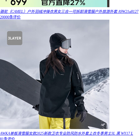
骆驼（CAMEL）户外羽绒冲锋衣男女三合一可拆卸滑雪服户外旅游外套 A9W21a8127
20000条评价
AWKA单板滑雪服女款2025新款卫衣专业防风防水外套上衣冬季男士3L 黑 WY17 L
81条评价