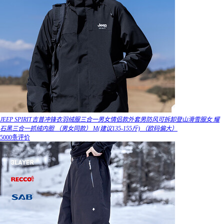
JEEP SPIRIT吉普冲锋衣羽绒服三合一男女情侣款外套男防风可拆卸登山滑雪服女 耀
石黑三合一抓绒内胆 （男女同款） M(建议135-155斤) （欧码偏大）
5000条评价