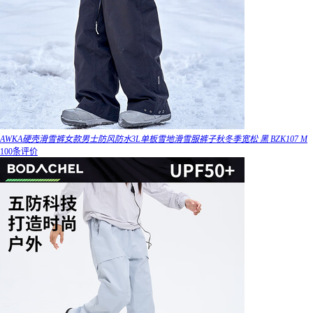
AWKA硬壳滑雪裤女款男士防风防水3L单板雪地滑雪服裤子秋冬季宽松 黑 BZK107 M
100条评价