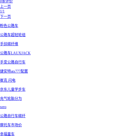
0条评价
上一页
1/1
下一页
粉色公路车
公路车超轻轮组
手扶碳纤维
公路车LAUXJACK
手变公路自行车
捷安特atx777配置
崔克 闪电
京东儿童学步车
充气轮胎分为
xero
公路自行车碳纤
摩托车市场价
幸福童车