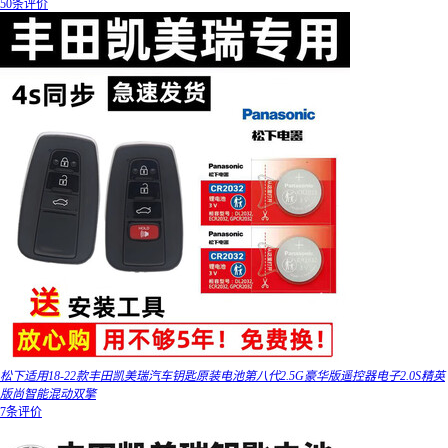
50条评价
松下适用18-22款丰田凯美瑞汽车钥匙原装电池第八代2.5G豪华版遥控器电子2.0S精英
版尚智能混动双擎
7条评价