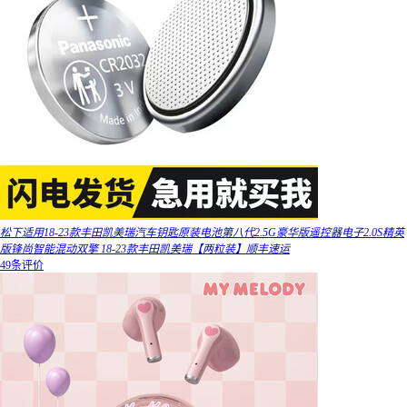
松下适用18-23款丰田凯美瑞汽车钥匙原装电池第八代2.5G豪华版遥控器电子2.0S精英
版锋尚智能混动双擎 18-23款丰田凯美瑞【两粒装】顺丰速运
49条评价