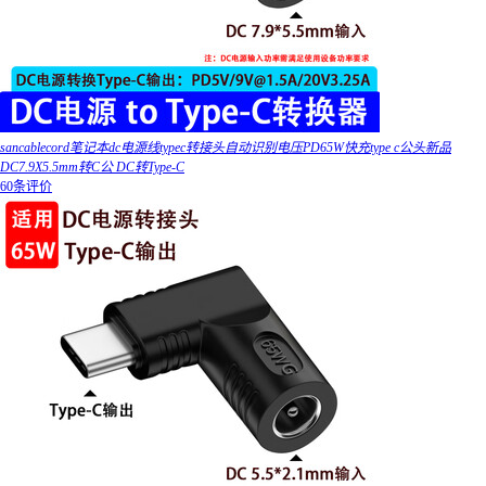
sancablecord笔记本dc电源线typec转接头自动识别电压PD65W快充type c公头新品
DC7.9X5.5mm转C公 DC转Type-C
60条评价