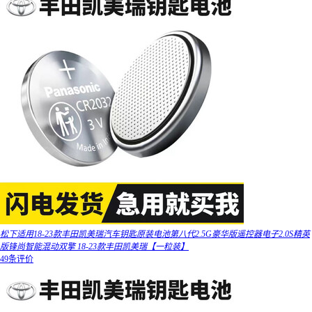
松下适用18-23款丰田凯美瑞汽车钥匙原装电池第八代2.5G豪华版遥控器电子2.0S精英
版锋尚智能混动双擎 18-23款丰田凯美瑞【一粒装】
49条评价