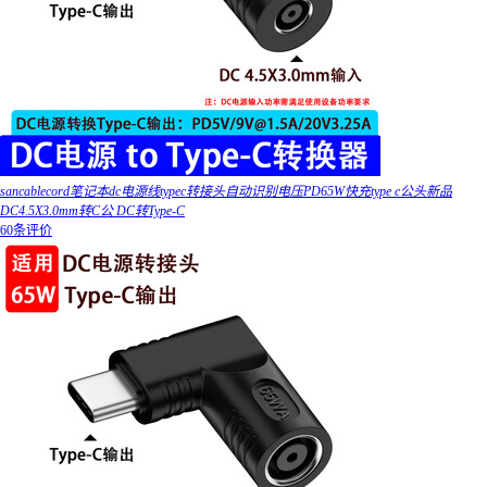
sancablecord笔记本dc电源线typec转接头自动识别电压PD65W快充type c公头新品
DC4.5X3.0mm转C公 DC转Type-C
60条评价