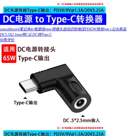
sancablecord笔记本dc电源线typec转接头自动识别电压PD65W快充type c公头新品
DC5.5X2.1mm转C公 DC转Type-C
60条评价