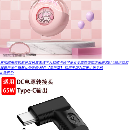
三丽鸥玉桂狗蓝牙耳机真无线半入耳式卡通可爱女生高颜值库洛米联名EJ-298运动游
戏音乐学生新年礼物采购 粉色【美乐蒂】 适用于华为苹果小米手机
43条评价