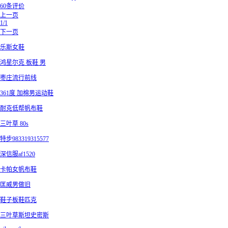
60条评价
上一页
1/1
下一页
乐斯女鞋
鸿星尔克 板鞋 男
枣庄流行前线
361度 加棉男运动鞋
耐克低帮帆布鞋
三叶草 80s
特步983319315577
深信服af1520
卡帕女帆布鞋
匡威男做旧
鞋子板鞋匹克
三叶草斯坦史密斯