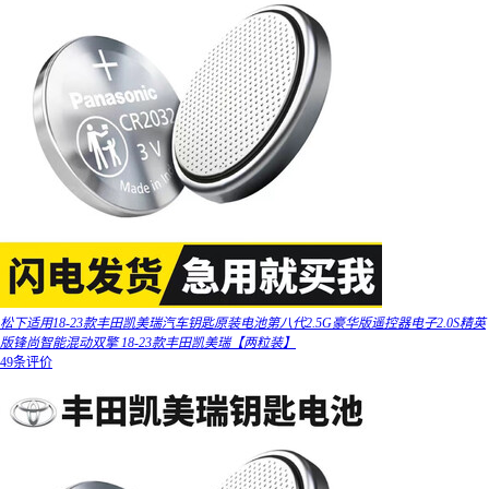
松下适用18-23款丰田凯美瑞汽车钥匙原装电池第八代2.5G豪华版遥控器电子2.0S精英
版锋尚智能混动双擎 18-23款丰田凯美瑞【两粒装】
49条评价