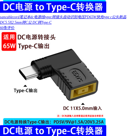
sancablecord笔记本dc电源线typec转接头自动识别电压PD65W快充type c公头新品
DC5.5X2.5mm转C公 DC转Type-C
60条评价