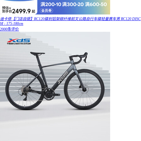
迪卡侬【门店自提】RC120碟刹铝架碳纤维前叉公路自行车碟轻量赛车男 RC120 DISC
M - 175-180cm
2000条评价