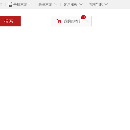
◇
◇
◇
◇
购
手机京东
关注京东
客户服务
网站导航
0
搜索
我的购物车
>