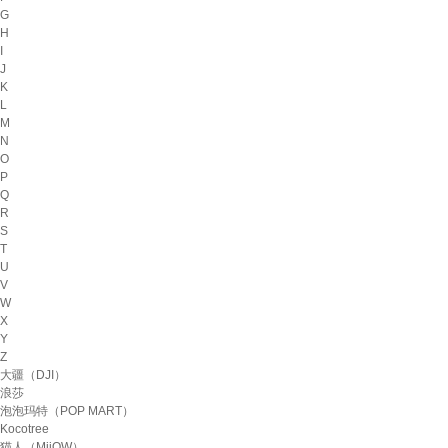
G
H
I
J
K
L
M
N
O
P
Q
R
S
T
U
V
W
X
Y
Z
大疆（DJI）
浪莎
泡泡玛特（POP MART）
Kocotree
猫人（MiiOW）