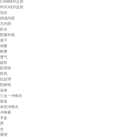
CAMBER正拱
ROCKER反拱
混合
抓绒内胆
无内胆
防水
防紫外线
速干
保暖
耐磨
透气
超轻
防异味
防风
抗起球
防静电
连体
三合一冲锋衣
套装
单层冲锋衣
冲锋裤
手套
男
女
通用