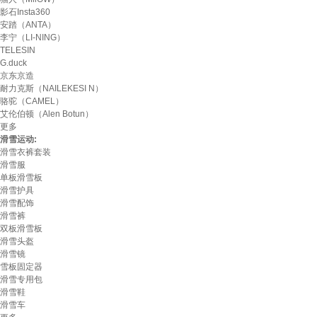
影石Insta360
安踏（ANTA）
李宁（LI-NING）
TELESIN
G.duck
京东京造
耐力克斯（NAILEKESI N）
骆驼（CAMEL）
艾伦伯顿（Alen Botun）
更多
滑雪运动:
滑雪衣裤套装
滑雪服
单板滑雪板
滑雪护具
滑雪配饰
滑雪裤
双板滑雪板
滑雪头盔
滑雪镜
雪板固定器
滑雪专用包
滑雪鞋
滑雪车