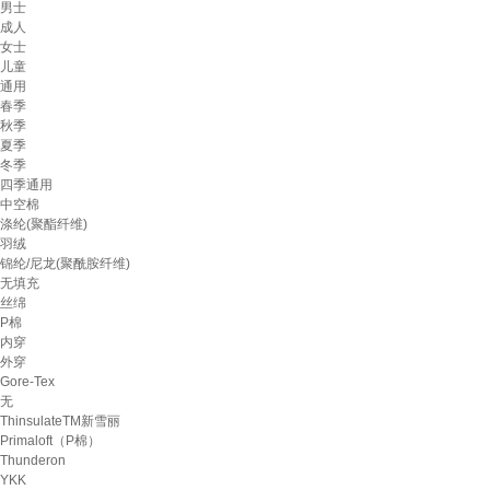
男士
成人
女士
儿童
通用
春季
秋季
夏季
冬季
四季通用
中空棉
涤纶(聚酯纤维)
羽绒
锦纶/尼龙(聚酰胺纤维)
无填充
丝绵
P棉
内穿
外穿
Gore-Tex
无
ThinsulateTM新雪丽
Primaloft（P棉）
Thunderon
YKK