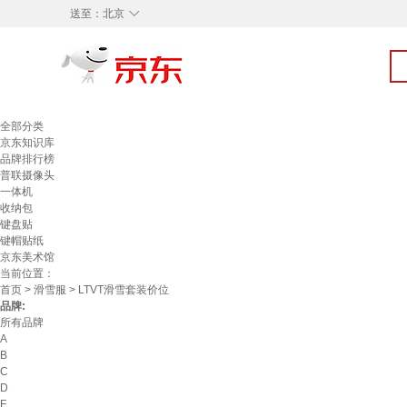
◇
送至：
北京
全部分类
京东知识库
品牌排行榜
普联摄像头
一体机
收纳包
键盘贴
键帽贴纸
京东美术馆
当前位置：
首页
>
滑雪服
> LTVT滑雪套装价位
品牌:
所有品牌
A
B
C
D
F