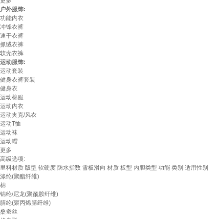
更多
户外服饰:
功能内衣
冲锋衣裤
速干衣裤
抓绒衣裤
软壳衣裤
运动服饰:
运动套装
健身衣裤套装
健身衣
运动棉服
运动内衣
运动夹克/风衣
运动T恤
运动袜
运动帽
更多
高级选项:
里料材质
版型
软硬度
防水指数
雪板滑向
材质
板型
内胆类型
功能
类别
适用性别
涤纶(聚酯纤维)
棉
锦纶/尼龙(聚酰胺纤维)
腈纶(聚丙烯腈纤维)
桑蚕丝