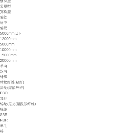
修身型
常规型
宽松型
偏软
适中
偏硬
5000mm以下
12000mm
5000mm
10000mm
15000mm
20000mm
单向
双向
针织
粘胶纤维(粘纤)
涤纶(聚酯纤维)
D3O
其他
锦纶/尼龙(聚酰胺纤维)
锦纶
SBR
NBR
羊毛
棉