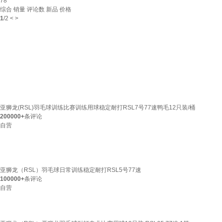
78
综合
销量
评论数
新品
价格
1
/
2
<
>
亚狮龙(RSL)羽毛球训练比赛训练用球稳定耐打RSL7号77速鸭毛12只装/桶
200000+
条评论
自营
亚狮龙（RSL）羽毛球日常训练稳定耐打RSL5号77速
100000+
条评论
自营