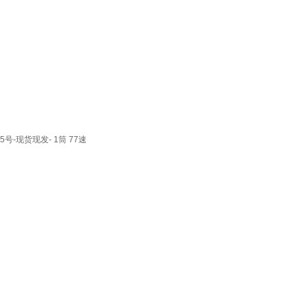
 5号-现货现发- 1筒 77速