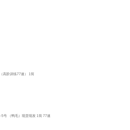
号（高阶训练77速） 1筒
-5号 （鸭毛）现货现发 1筒 77速