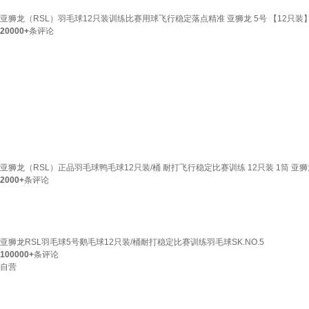
亚狮龙（RSL）羽毛球12只装训练比赛用球飞行稳定落点精准 亚狮龙 5号 【12只装】 
20000+
条评论
亚狮龙（RSL）正品羽毛球鸭毛球12只装/桶 耐打飞行稳定比赛训练 12只装 1筒 亚狮龙
2000+
条评论
亚狮龙RSL羽毛球5号鹅毛球12只装/桶耐打稳定比赛训练羽毛球SK.NO.5
100000+
条评论
自营