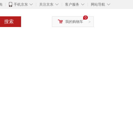
◇
◇
◇
◇
购
手机京东
关注京东
客户服务
网站导航
0
搜索
我的购物车
>