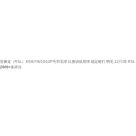
亚狮龙（RSL）4/5/6/7/8/10/10P号羽毛球 比赛训练用球 稳定耐打 鸭毛 12只/筒 RSL
2000+
条评论