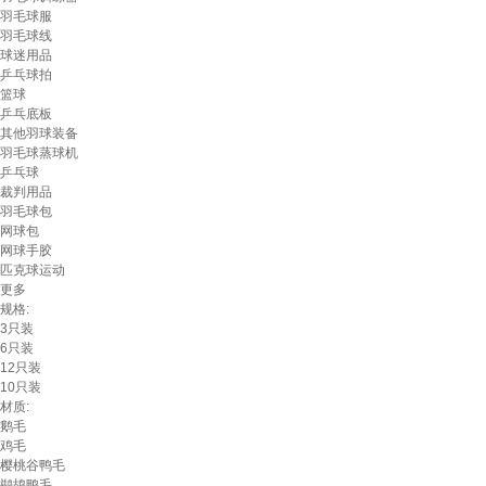
羽毛球服
羽毛球线
球迷用品
乒乓球拍
篮球
乒乓底板
其他羽球装备
羽毛球蒸球机
乒乓球
裁判用品
羽毛球包
网球包
网球手胶
匹克球运动
更多
规格:
3只装
6只装
12只装
10只装
材质:
鹅毛
鸡毛
樱桃谷鸭毛
鹚鸪鸭毛