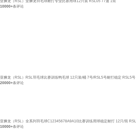
亚狮龙（RSL）亚狮龙羽毛球耐打专业比赛用球12只装 RSL05 77速 1筒
10000+
条评论
亚狮龙（RSL）RSL羽毛球比赛训练鸭毛球 12只装/桶 7号/RSL5号耐打稳定 RSL5
20000+
条评论
亚狮龙（RSL）全系列羽毛球C12345678A9A10比赛训练用球稳定耐打 12只/筒 RSL
10000+
条评论