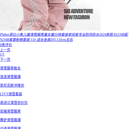
Phibee菲比小象儿童滑雪服男童女童分体套装单双板专业防风防水2024新款 83234B配
9234B柔雾粉裤套装 110 适合身高105-110cm左右
0条评价
上一页
1/5
下一页
滑雪服单板女
洛凌滑雪服潮
菲尼克斯冲锋衣
LTVT滑雪套装
诺诗兰滑雪衣价位
安踏滑雪服男
赛驴滑雪服潮
迈途滑雪服潮