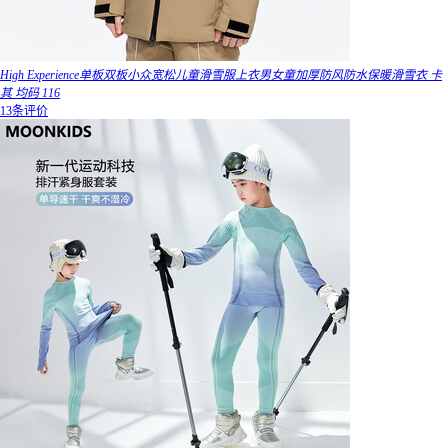
High Experience单板双板小众宽松儿童滑雪服上衣男女童加厚防风防水保暖滑雪衣 卡
其 均码 116
13条评价