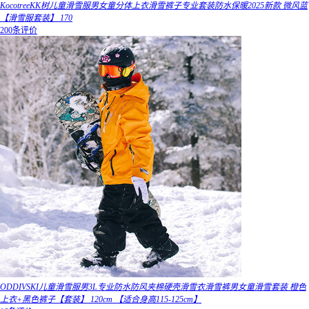
KocotreeKK树儿童滑雪服男女童分体上衣滑雪裤子专业套装防水保暖2025新款 微风蓝
【滑雪服套装】 170
200条评价
ODDIVSKI儿童滑雪服男3L专业防水防风夹棉硬壳滑雪衣滑雪裤男女童滑雪套装 橙色
上衣+黑色裤子【套装】 120cm 【适合身高115-125cm】