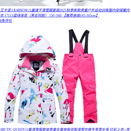
艾卡诺 I.KARNOW儿童速干滑雪服套装2025秋季新款男童户外运动训练服内穿保暖内
衣 17113蓝绿渐变（男女同款） 150 /160 【推荐身高145-165cm】
8条评价
ARCTIC QUEEN儿童滑雪服套装男童女童单板双板滑雪衣裤冬季雪乡保 红彩上衣+亮