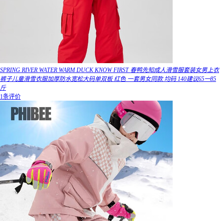
SPRING RIVER WATER WARM DUCK KNOW FIRST 春鸭先知成人滑雪服套装女男上衣
裤子儿童滑雪衣服加厚防水宽松大码单双板 红色 一套男女同款 均码 140建议65一85
斤
1条评价