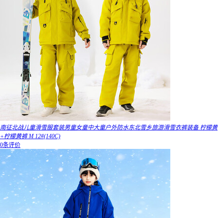
南征北战儿童滑雪服套装男童女童中大童户外防水东北雪乡旅游滑雪衣裤装备 柠檬黄
+柠檬黄裤 M 12#(140C)
0条评价