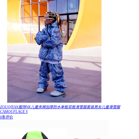
ZOUQIYAN服饰NK儿童夹棉加厚防水单板双板滑雪服套装男女儿童滑雪服
CAMOUFLAGE S
0条评价