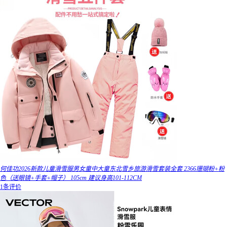
何佳功2026新款儿童滑雪服男女童中大童东北雪乡旅游滑雪套装全套 2366珊瑚粉+粉
色（送眼镜+手套+帽子） 105cm 建议身高101-112CM
1条评价