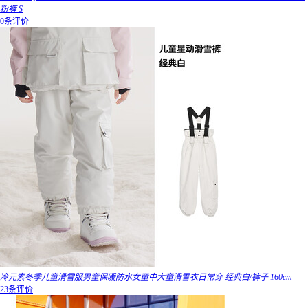
粉裤 S
0条评价
冷元素冬季儿童滑雪服男童保暖防水女童中大童滑雪衣日常穿 经典白/裤子 160cm
23条评价