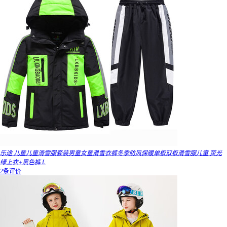
乐途 儿童儿童滑雪服套装男童女童滑雪衣裤冬季防风保暖单板双板滑雪服儿童 荧光
绿上衣+黑色裤 L
2条评价