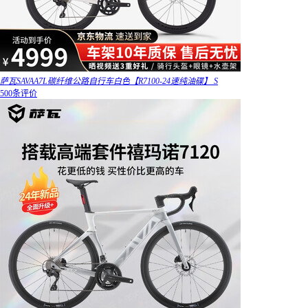
萨瓦SAVAA7L碳纤维公路自行车白色【R7100-24速纯油碟】 S
500条评价