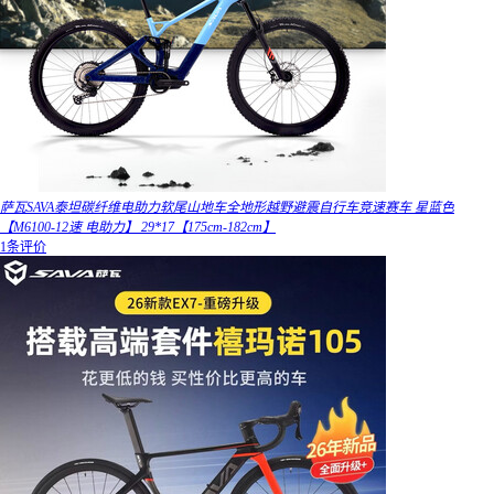
萨瓦SAVA泰坦碳纤维电助力软尾山地车全地形越野避震自行车竞速赛车 星蓝色
【M6100-12速 电助力】 29*17【175cm-182cm】
1条评价