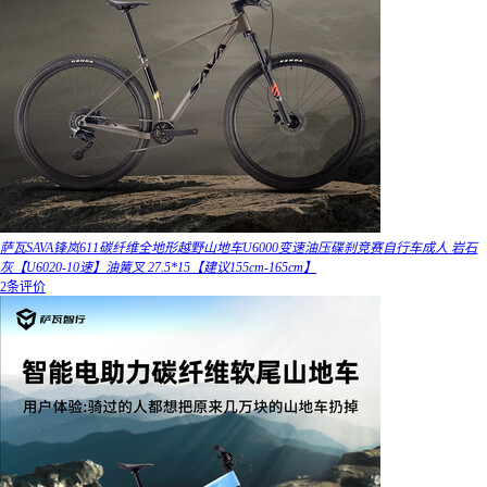
萨瓦SAVA锋岚611碳纤维全地形越野山地车U6000变速油压碟刹竞赛自行车成人 岩石
灰【U6020-10速】油簧叉 27.5*15【建议155cm-165cm】
2条评价