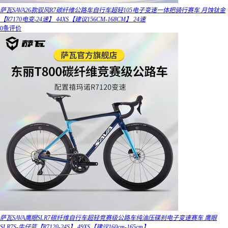
萨瓦SAVA26款驭风R7碳纤维公路车自行车超轻105电子变速一体把骑行赛车 月蚀钛金
【R7170电变-24速】 44XS【建议156CM-168CM】 24速
0条评价
萨瓦SAVA鹰眼SLR7碳纤维自行车超轻竞赛级公路车纯油压碟刹电子变速赛车 鹰眼
SLR7S-牛仔蓝【R7120-24S】 49XS【建议160cm-165cm】