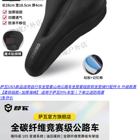
萨瓦SAVA新品适用自行车坐垫套山地公路车坐垫套硅胶软坐垫骑行配件大 升级款黑
【柔软硅胶+加厚海绵】 适用于萨瓦99%车型丨下单立送防雨罩
3条评价