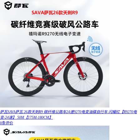
萨瓦SAVA萨瓦 26款天刺R9 碳纤维公路车24速9270电变油碟自行车 闪耀红【R9270电
变-24速】 50M【175M-180CM】
0条评价