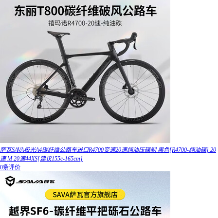
萨瓦SAVA极光A4碳纤维公路车进口R4700变速20速纯油压碟刹 黑色[R4700-纯油碟] 20
速 M 20速44XS[建议155c-165cm]
0条评价