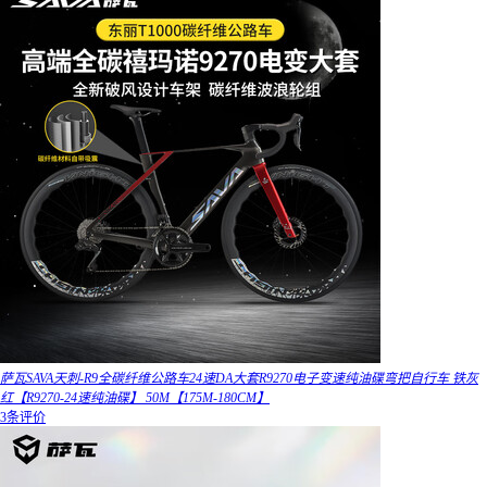
萨瓦SAVA天刺-R9全碳纤维公路车24速DA大套R9270电子变速纯油碟弯把自行车 铁灰
红【R9270-24速纯油碟】 50M【175M-180CM】
3条评价