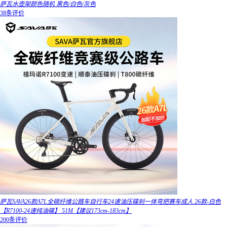
萨瓦水壶架颜色随机 黑色/白色/灰色
38条评价
萨瓦SAVA26款A7L全碳纤维公路车自行车24速油压碟刹一体弯把赛车成人 26款-白色
【R7100-24速纯油碟】 51M【建议173cm-183cm】
200条评价