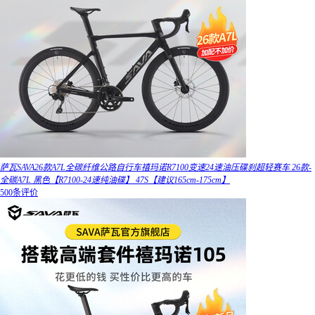
萨瓦SAVA26款A7L全碳纤维公路自行车禧玛诺R7100变速24速油压碟刹超轻赛车 26款-
全碳A7L 黑色【R7100-24速纯油碟】 47S【建议165cm-175cm】
500条评价