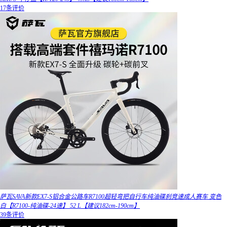
17条评价
萨瓦SAVA新款EX7-S铝合金公路车R7100超轻弯把自行车纯油碟刹竞速成人赛车 变色
白【R7100-纯油碟-24速】 52 L【建议182cm-190cm】
39条评价