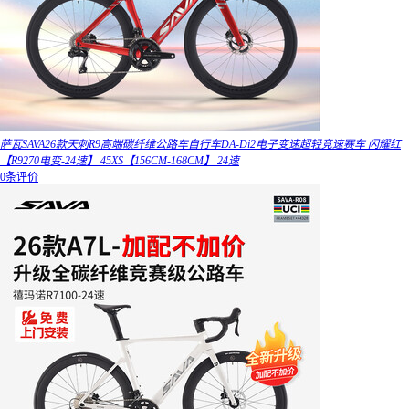
萨瓦SAVA26款天刺R9高端碳纤维公路车自行车DA-Di2电子变速超轻竞速赛车 闪耀红
【R9270电变-24速】 45XS【156CM-168CM】 24速
0条评价