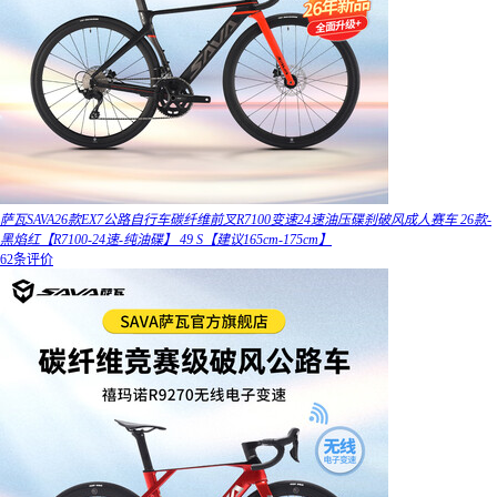
萨瓦SAVA26款EX7公路自行车碳纤维前叉R7100变速24速油压碟刹破风成人赛车 26款-
黑焰红【R7100-24速-纯油碟】 49 S【建议165cm-175cm】
62条评价