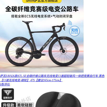
萨瓦SAVA26款A7L-SE全碳纤维公路车无线电变13速超轻破风一体把竞赛自行车 黑色
【13速无线电变-碳轮】 47S【建议165cm-175cm】
0条评价