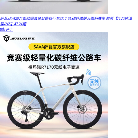
萨瓦SAVA2024新款铝合金公路自行车EX-7 SL碳纤维前叉碟刹赛车 皎彩【7120纯油
碟-24S】47 24速
0条评价