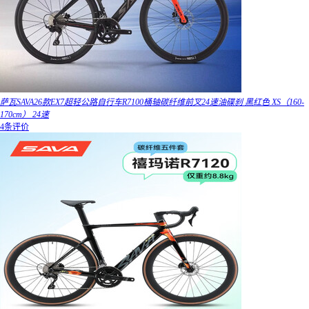
萨瓦SAVA26款EX7超轻公路自行车R7100桶轴碳纤维前叉24速油碟刹 黑红色 XS（160-
170cm） 24速
4条评价