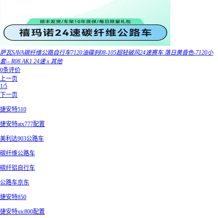
萨瓦SAVA碳纤维公路自行车7120油碟刹08-105超轻破风24速赛车 落日黄昏色-7120小
套-- R08 AK1 24速 x 其他
0条评价
上一页
1/5
下一页
捷安特510
捷安特atx777配置
美利达903公路车
碳纤维公路车
碳纤铝自行车
公路车京东
捷安特850
捷安特xtc800配置