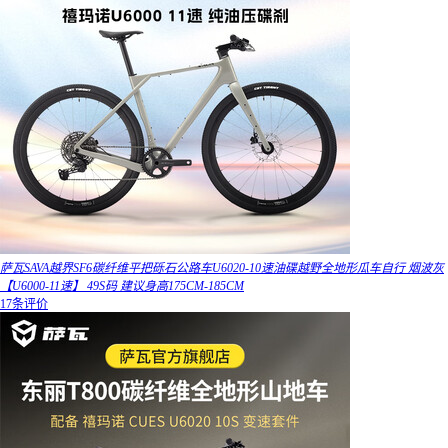
萨瓦SAVA越界SF6碳纤维平把砾石公路车U6020-10速油碟越野全地形瓜车自行 烟波灰
【U6000-11速】 49S码 建议身高175CM-185CM
17条评价