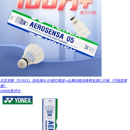
尤尼克斯（YONEX）羽毛球AS-05耐打稳定yy比赛训练训练鸭毛球12只装（不指定球
速）
100000条评价