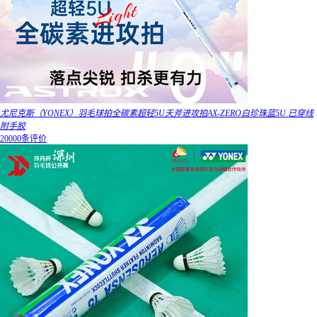
尤尼克斯（YONEX）羽毛球拍全碳素超轻5U天斧进攻拍AX-ZERO白珍珠蓝5U 已穿线
附手胶
20000条评价