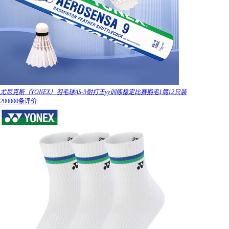
尤尼克斯（YONEX）羽毛球AS-9耐打王yy训练稳定比赛鹅毛1筒12只装
200000条评价