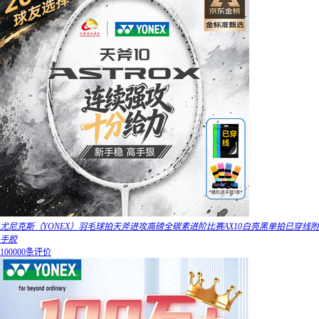
尤尼克斯（YONEX）羽毛球拍天斧进攻高磅全碳素进阶比赛AX10白亮黑单拍已穿线附
手胶
100000条评价