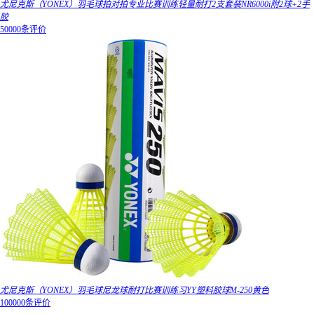
尤尼克斯（YONEX）羽毛球拍对拍专业比赛训练轻量耐打2支套装NR6000i附2球+2手
胶
50000条评价
尤尼克斯（YONEX）羽毛球尼龙球耐打比赛训练习YY塑料胶球M-250黄色
100000条评价