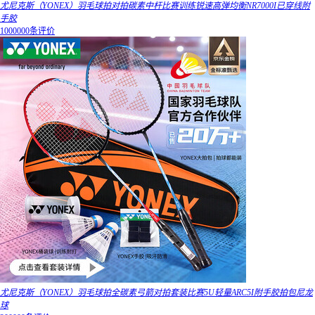
尤尼克斯（YONEX）羽毛球拍对拍碳素中杆比赛训练锐速高弹均衡NR7000I已穿线附
手胶
1000000条评价
尤尼克斯（YONEX）羽毛球拍全碳素弓箭对拍套装比赛5U轻量ARC5I附手胶拍包尼龙
球