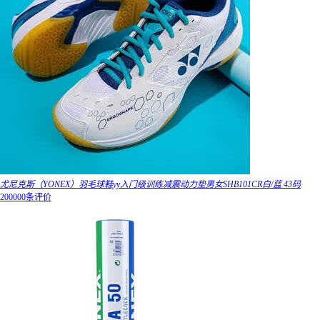
尤尼克斯（YONEX）羽毛球鞋yy入门级训练减震动力垫男女SHB101CR白/蓝 43码
200000条评价