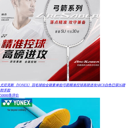
尤尼克斯（YONEX）羽毛球拍全碳素单拍弓箭精准控球高磅进攻ARC8白色已穿26磅
附手胶
50000条评价