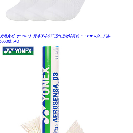
尤尼克斯（YONEX）羽毛球袜吸汗透气运动袜男款145134BCR白三双装
50000条评价