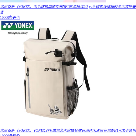
尤尼克斯（YONEX）羽毛球拍单拍疾光NF10S淡粉红5U yy全碳素纤维超轻灵活攻守兼
备
10000条评价
尤尼克斯（YONEX）YONEX羽毛球包艺术家联名款运动休闲双肩背包BA317CR卡其色