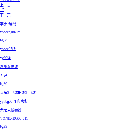
10000条评价
上一页
1/5
下一页
李宁7号线
yonexbg66um
bg98
yonex95线
yy80线
惠州双绞线
力好
bg80
京东羽毛球拍线羽毛球
yynbg95羽毛球线
尤尼克斯80线
YONEXBG65-011
bg99