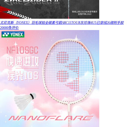
尤尼克斯（YONEX）羽毛球拍全碳素弓箭ARC11TOUR灰珍珠4U5已穿线26磅附手胶
20000条评价