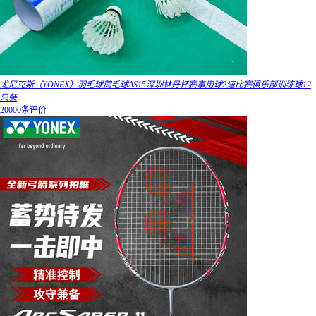
尤尼克斯（YONEX）羽毛球鹅毛球AS15深圳林丹杯赛事用球2速比赛俱乐部训练球12
只装
20000条评价