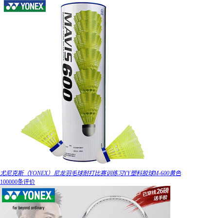
尤尼克斯（YONEX）尼龙羽毛球耐打比赛训练习YY塑料胶球M-600黄色
100000条评价