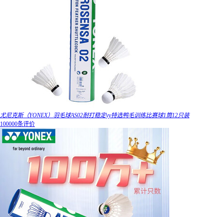
尤尼克斯（YONEX）羽毛球AS02耐打稳定yy特选鸭毛训练比赛球1筒12只装
100000条评价