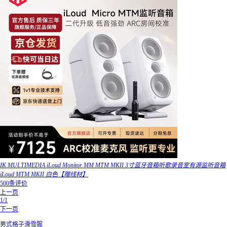
IK MULTIMEDIA iLoud Monitor MM MTM MKII 3寸蓝牙音箱听歌录音室有源监听音箱
iLoud MTM MKII 白色【赠线材】
500条评价
上一页
1/1
下一页
男式格子滑雪服