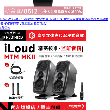
MTM SPECIAL OPS沉默者战术潜水表 双显LED灯电磁充电大表盘硬核手表军迷战术
表 黑盘银钢壳【橡胶尼龙表带可选】
4条评价