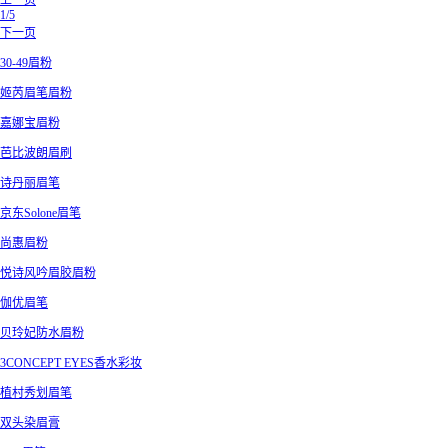
上一页
1/5
下一页
30-49眉粉
姬芮眉笔眉粉
嘉娜宝眉粉
芭比波朗眉刷
诗丹丽眉笔
京东Solone眉笔
尚惠眉粉
悦诗风吟眉胶眉粉
伽优眉笔
贝玲妃防水眉粉
3CONCEPT EYES香水彩妆
植村秀划眉笔
双头染眉膏