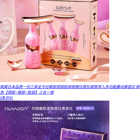
映棠日本品质一仪三体全方位眼部颈部脸部按摩仪提拉紧致导入多功能震动美容仪 粉
色【颈部+眼部+脸部】三合一按
0条评价