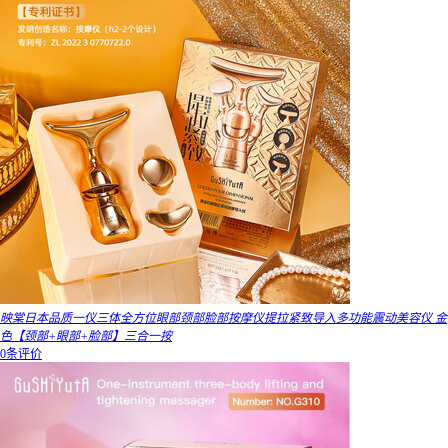
映棠日本品质一仪三体全方位眼部颈部脸部按摩仪提拉紧致导入多功能震动美容仪 金
色【颈部+眼部+脸部】三合一按
0条评价