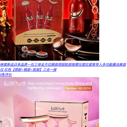
映棠新品日本品质一仪三体全方位眼部颈部脸部按摩仪提拉紧致导入多功能震动美容
仪 红色【颈部+眼部+脸部】三合一按
0条评价