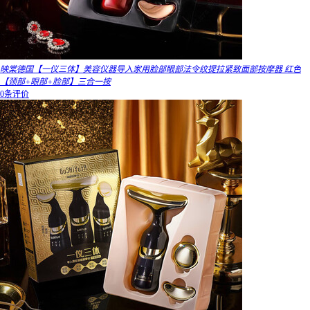
映棠德国【一仪三体】美容仪器导入家用脸部眼部法令纹提拉紧致面部按摩器 红色
【颈部+眼部+脸部】三合一按
0条评价