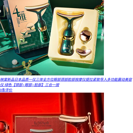
映棠新品日本品质一仪三体全方位眼部颈部脸部按摩仪提拉紧致导入多功能震动美容
仪 绿色【颈部+眼部+脸部】三合一按
0条评价