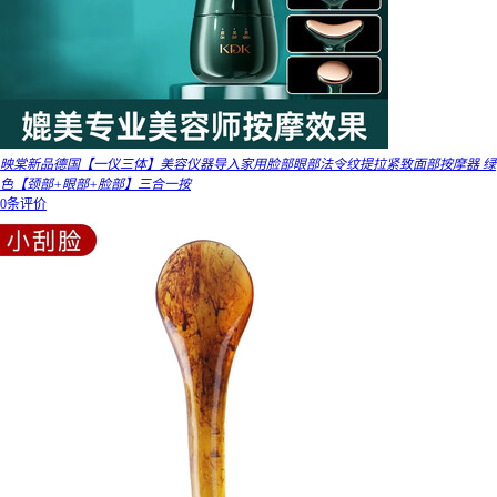
映棠新品德国【一仪三体】美容仪器导入家用脸部眼部法令纹提拉紧致面部按摩器 绿
色【颈部+眼部+脸部】三合一按
0条评价