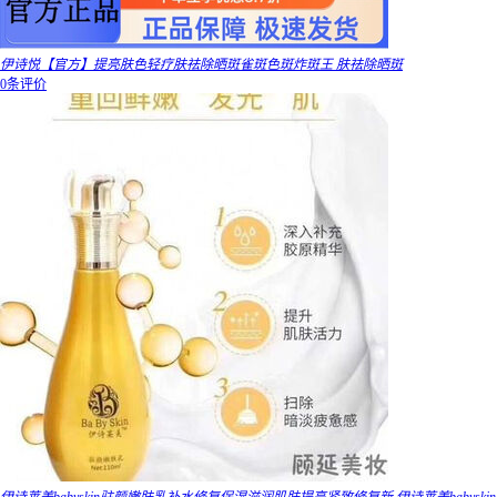
伊诗悦【官方】提亮肤色轻疗肤祛除晒斑雀斑色斑炸斑王 肤祛除晒斑
0条评价