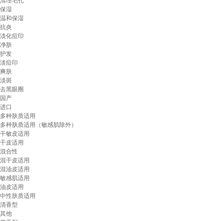
清理毛孔
保湿
温和保湿
抗炎
淡化痘印
净肤
护发
淡痘印
爽肤
淡斑
去黑眼圈
国产
进口
多种肤质适用
多种肤质适用（敏感肌除外）
干敏皮适用
干皮适用
混合性
混干皮适用
混油皮适用
敏感肌适用
油皮适用
中性肤质适用
清香型
其他