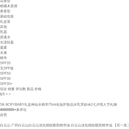
花香型
柑橘木质调
果香型
基础包装
礼盒装
其他
乳霜
原液水
水漾轻盈
凝露
水液
精华
SPF35
无SPF值
SPF50
SPF30
SPF30+
综合
销量
评论数
新品
价格
1
/
5
<
>
SK-IICRYBABY礼盒神仙水精华75ml化妆护肤品水乳哭娃sk2七夕情人节礼物
4000000+
条评论
自营
白云山 广药白云山白云山淡化细纹眼部精华油 白云山淡化细纹眼部精华油 【买一发二