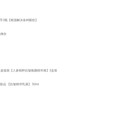
到手3瓶【根源解决各种眼纹】
礼物女
 超值装【人参精粹抗皱焕颜精华液】3盒装
肤品 【抗皱精华乳液】 50ml