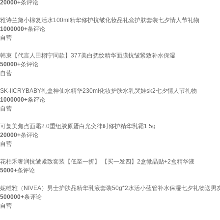
20000+
条评论
雅诗兰黛小棕复活水100ml精华修护抗皱化妆品礼盒护肤套装七夕情人节礼物
1000000+
条评论
自营
韩束【代言人田栩宁同款】377美白抚纹精华面膜抗皱紧致补水保湿
50000+
条评论
自营
SK-IICRYBABY礼盒神仙水精华230ml化妆护肤水乳哭娃sk2七夕情人节礼物
1000000+
条评论
自营
可复美焦点面霜2.0重组胶原蛋白光奕律时修护精华乳霜1.5g
20000+
条评论
自营
花柏禾奢润抗皱紧致套装【低至一折】 【买一发四】2盒微晶贴+2盒精华液
5000+
条评论
妮维雅（NIVEA）男士护肤品精华乳液套装50g*2水活小蓝管补水保湿七夕礼物送男
500000+
条评论
自营