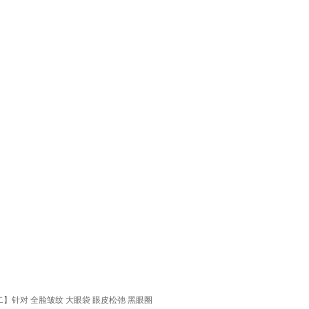
】针对 全脸皱纹 大眼袋 眼皮松弛 黑眼圈