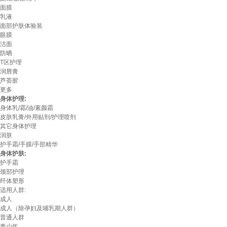
面膜
乳液
面部护肤体验装
眼膜
洁面
防晒
T区护理
润唇膏
芦荟胶
更多
身体护理:
身体乳/霜/油/素颜霜
皮肤乳膏/外用贴剂/护理喷剂
其它身体护理
润肤
护手霜/手膜/手部精华
身体护肤:
护手霜
颈部护理
纤体塑形
适用人群:
成人
成人（除孕妇及哺乳期人群）
普通人群
青少年