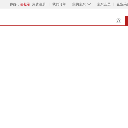
◇
你好，
请登录
免费注册
我的订单
我的京东
京东会员
企业采