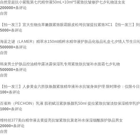
自然堂超抗小紫瓶第七代精华液50mL+10ml*5紧致抗皱修护七夕礼物送女友
200000+
条评论
自营
【拍一发三】宜大生物虫草嫩颜紧致眼霜眼皮松垮抗皱提拉紧致XC1 【拍一发三】
5000+
条评论
海蓝之谜（LA MER）精萃水150ml精粹水精华液护肤品化妆品礼盒七夕情人节生日
500000+
条评论
自营
韩束男士护肤品控油精华露冰露保湿乳专用紧致肽抗皱补水面霜七夕礼物
500000+
条评论
自营
【拍一发三】人参黄金六胜肽焕颜紧致精华液补水抗皱身体护理 限时降价：仅限今日
100+
条评论
百雀羚（PECHOIN）乳液 肌初赋活紧肤焕颜乳50ml 提拉紧致抗皱淡纹保湿精华乳护
1000+
条评论
维特丝377美白精华液去黄提亮抗皱紧致抗衰老补水保湿烟酰胺护肤品男女
20000+
条评论
自营