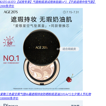
KATO-KATO【试用专享】气垫粉底液试用体验装1g*2 【干皮适用中性气垫】
2000条评价
爱敬三色星空黑气垫bb霜遮瑕持妆防晒粉底混油21#14g*2七夕情人节礼物
1000000条评价