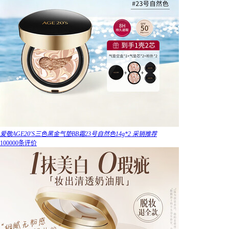
爱敬AGE20'S三色黑金气垫BB霜23号自然色14g*2 采销推荐
100000条评价