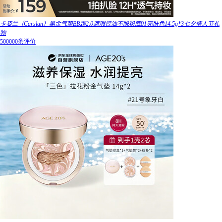
卡姿兰（Carslan）黑金气垫BB霜2.0遮瑕控油不脱粉底01亮肤色14.5g*3七夕情人节礼
物
500000条评价