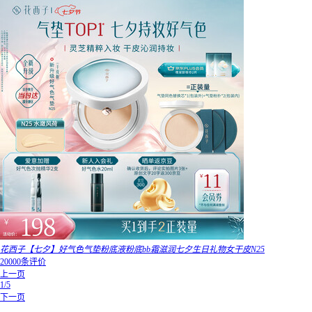
花西子【七夕】好气色气垫粉底液粉底bb霜滋润七夕生日礼物女干皮N25
20000条评价
上一页
1/5
下一页