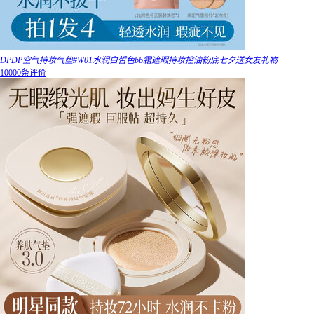
DPDP空气持妆气垫#W01水润白皙色bb霜遮瑕持妆控油粉底七夕送女友礼物
10000条评价