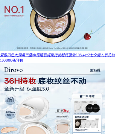
爱敬四色大师黑气垫bb霜遮瑕提亮持妆粉底混油21#14g*2七夕情人节礼物
1000000条评价