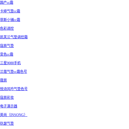
国产cc霜
卡婷气垫cc霜
菲斯小铺cc霜
色彩调控
凯芙兰气垫调控霜
寇辰气垫
变色cc霜
三星9088手机
兰蔻气垫cc霜色号
蔻辰
悦诗风吟气垫色号
寇辰彩妆
电子演示器
英尚（INSONG）
玖瑟气垫