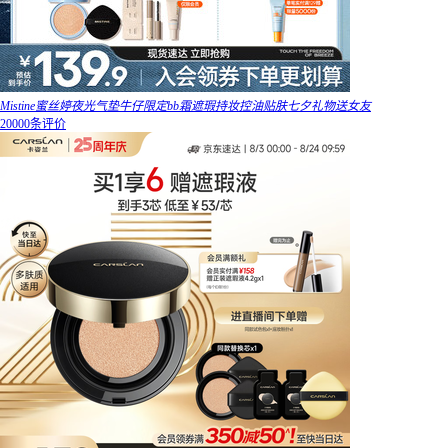
Mistine蜜丝婷夜光气垫牛仔限定bb霜遮瑕持妆控油贴肤七夕礼物送女友
20000条评价