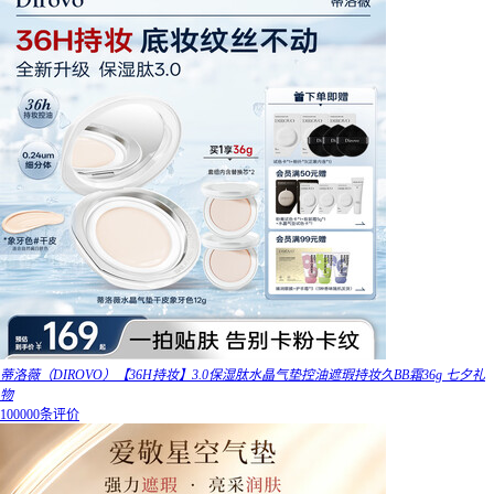
蒂洛薇（DIROVO）【36H持妆】3.0保湿肽水晶气垫控油遮瑕持妆久BB霜36g 七夕礼
物
100000条评价