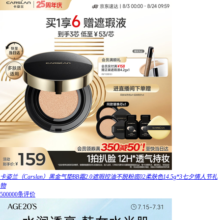
卡姿兰（Carslan）黑金气垫BB霜2.0遮瑕控油不脱粉底02柔肤色14.5g*3七夕情人节礼
物
500000条评价