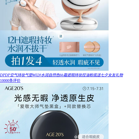
DPDP空气持妆气垫W02#水润自然色bb霜遮瑕持妆控油粉底送七夕女友礼物
10000条评价