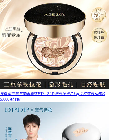
爱敬星空黑气垫bb霜SPF50+ 21象牙白浅米色14g*2打底送礼底妆
50000条评价