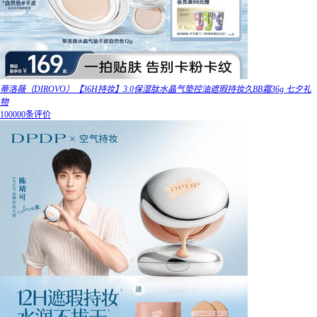
蒂洛薇（DIROVO）【36H持妆】3.0保湿肽水晶气垫控油遮瑕持妆久BB霜36g 七夕礼
物
100000条评价