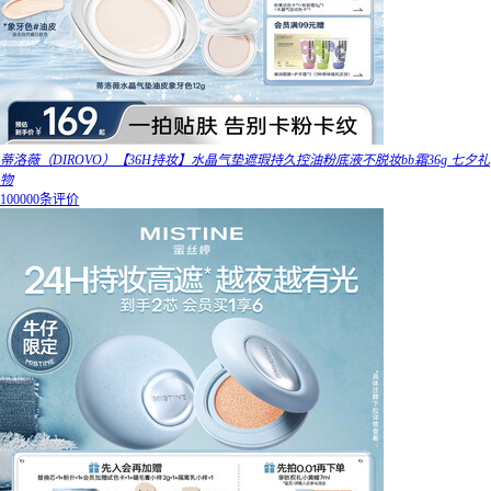
蒂洛薇（DIROVO）【36H持妆】水晶气垫遮瑕持久控油粉底液不脱妆bb霜36g 七夕礼
物
100000条评价