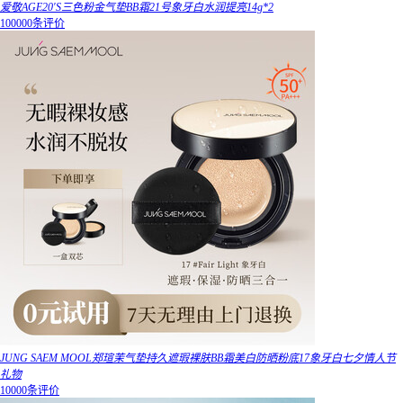
爱敬AGE20'S三色粉金气垫BB霜21号象牙白水润提亮14g*2
100000条评价
JUNG SAEM MOOL郑瑄茉气垫持久遮瑕裸肤BB霜美白防晒粉底17象牙白七夕情人节
礼物
10000条评价