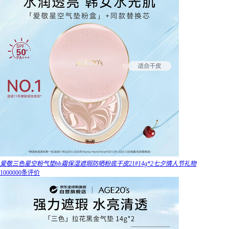
爱敬三色星空粉气垫bb霜保湿遮瑕防晒粉底干皮21#14g*2七夕情人节礼物
1000000条评价