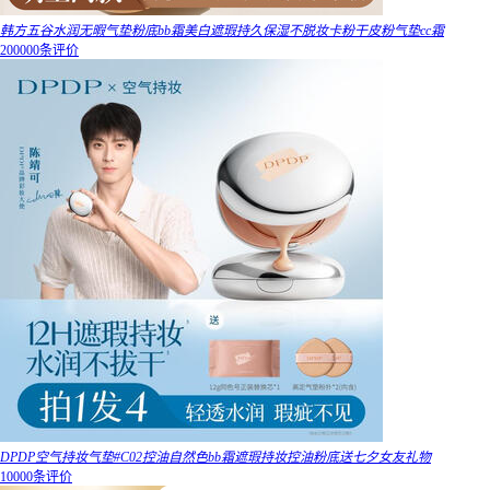
韩方五谷水润无暇气垫粉底bb霜美白遮瑕持久保湿不脱妆卡粉干皮粉气垫cc霜
200000条评价
DPDP空气持妆气垫#C02控油自然色bb霜遮瑕持妆控油粉底送七夕女友礼物
10000条评价