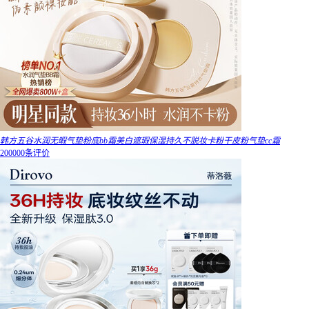
韩方五谷水润无暇气垫粉底bb霜美白遮瑕保湿持久不脱妆卡粉干皮粉气垫cc霜
200000条评价