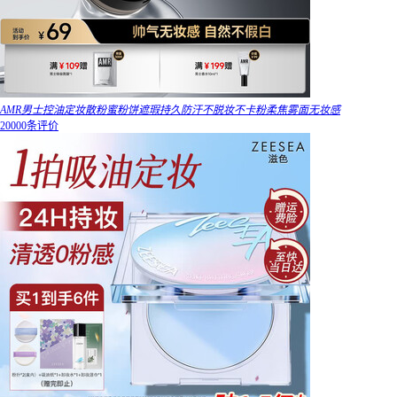
AMR男士控油定妆散粉蜜粉饼遮瑕持久防汗不脱妆不卡粉柔焦雾面无妆感
20000条评价