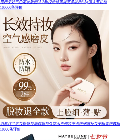
花西子好气色定妆散粉05 24h控油修黄提亮多肤质8.5g情人节礼物
100000条评价
泊紫汀兰定妆粉饼控油遮瑕持久防水不脱妆不卡粉细腻补妆干粉蜜粉散粉
10000条评价