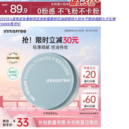
ZEESEA滋色定妆膏粉饼定妆粉蜜散粉控油遮瑕持久防水不脱妆细腻七夕礼物
500000条评价