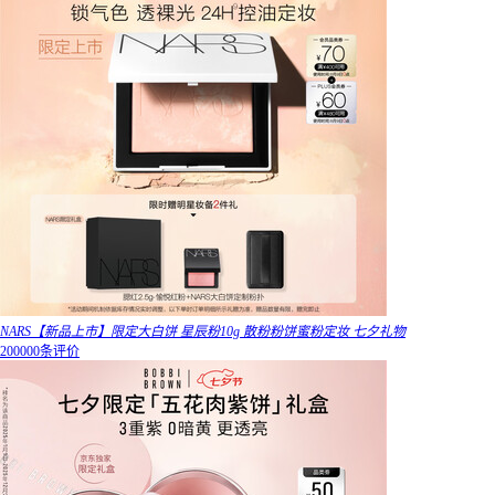
NARS【新品上市】限定大白饼 星辰粉10g 散粉粉饼蜜粉定妆 七夕礼物
200000条评价