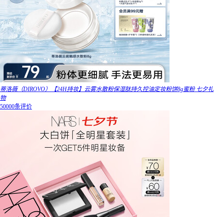
蒂洛薇（DIROVO）【24H持妆】云雾水散粉保湿肽持久控油定妆粉饼8g蜜粉 七夕礼
物
50000条评价