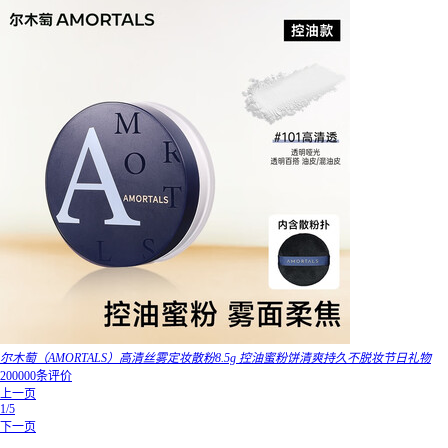
尔木萄（AMORTALS）高清丝雾定妆散粉8.5g 控油蜜粉饼清爽持久不脱妆节日礼物
200000条评价
上一页
1/5
下一页