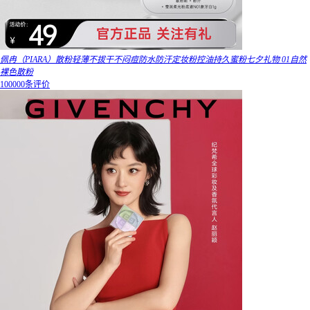
佩冉（PIARA）散粉轻薄不拔干不闷痘防水防汗定妆粉控油持久蜜粉七夕礼物 01自然
裸色散粉
100000条评价