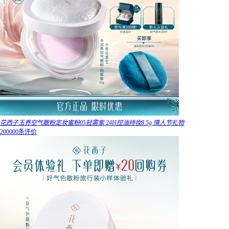
花西子玉养空气散粉定妆蜜粉05轻雾紫 24H控油持妆8.5g 情人节礼物
200000条评价