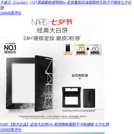
卡姿兰（Carslan）[3.0]黑磁散粉透明色8g 定妆蜜粉控油遮瑕持久防汗不脱妆七夕礼
物
200000条评价
NARS【官方正品】定妆大白饼10g 粉饼散粉蜜粉不卡粉细腻 七夕礼物
200000条评价