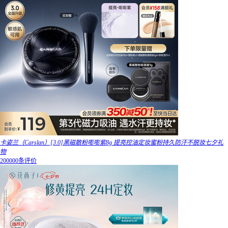
卡姿兰（Carslan）[3.0]黑磁散粉嘭嘭紫8g 提亮控油定妆蜜粉持久防汗不脱妆七夕礼
物
200000条评价