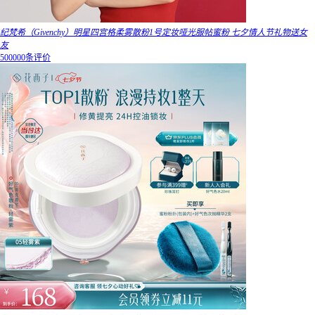
纪梵希（Givenchy）明星四宫格柔雾散粉1号定妆哑光服帖蜜粉 七夕情人节礼物送女
友
500000条评价