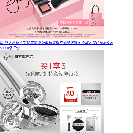
NARS大白饼全明星套装 粉饼散粉蜜粉不卡粉细腻 七夕情人节礼物送女友
50000条评价