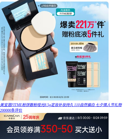
美宝莲FITME粉饼散粉哑光8.5g定妆补妆持久 110自然偏白 七夕情人节礼物
200000条评价