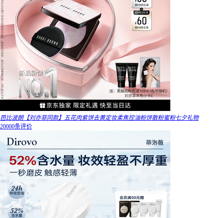
芭比波朗【刘亦菲同款】五花肉紫饼去黄定妆柔焦控油粉饼散粉蜜粉七夕礼物
20000条评价