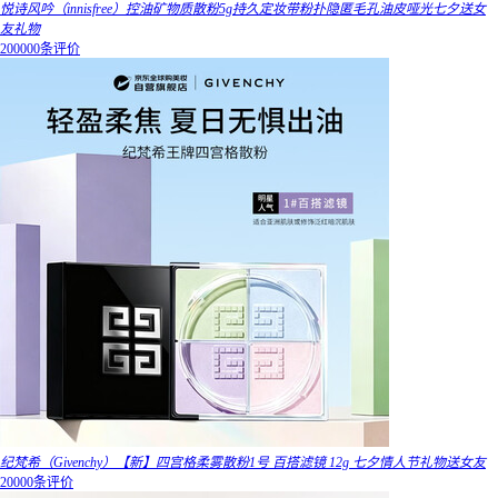
悦诗风吟（innisfree）控油矿物质散粉5g持久定妆带粉扑隐匿毛孔油皮哑光七夕送女
友礼物
200000条评价
纪梵希（Givenchy）【新】四宫格柔雾散粉1号 百搭滤镜 12g 七夕情人节礼物送女友
20000条评价