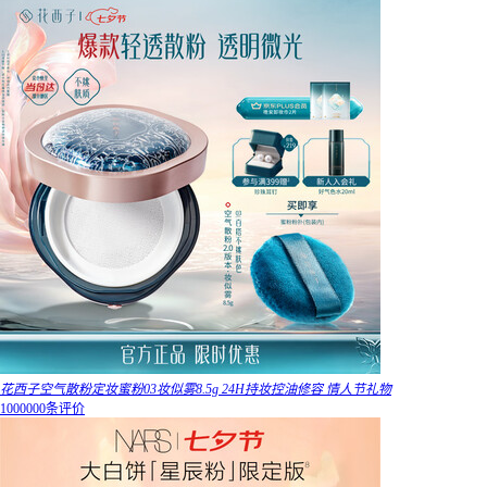
花西子空气散粉定妆蜜粉03妆似雾8.5g 24H持妆控油修容 情人节礼物
1000000条评价