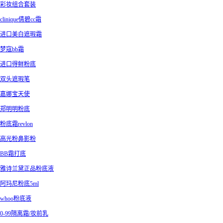
彩妆组合套装
clinique倩碧cc霜
进口美白遮瑕霜
梦寇bb霜
进口得鲜粉底
双头遮瑕笔
嘉娜宝天使
郑明明粉底
粉底霜revlon
高光粉鼻影粉
BB霜打底
雅诗兰黛正品粉底液
阿玛尼粉底5ml
whoo粉底液
0-99隔离霜/妆前乳