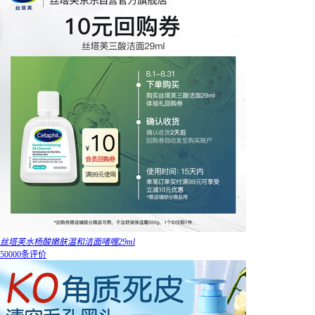
丝塔芙水杨酸嫩肤温和洁面啫喱29ml
50000条评价