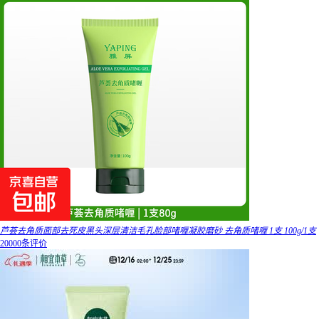
芦荟去角质面部去死皮黑头深层清洁毛孔脸部啫喱凝胶磨砂 去角质啫喱 1支 100g/1支
20000条评价