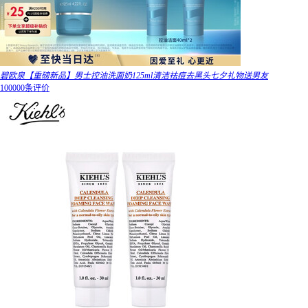
碧欧泉【重磅新品】男士控油洗面奶125ml清洁祛痘去黑头七夕礼物送男友
100000条评价