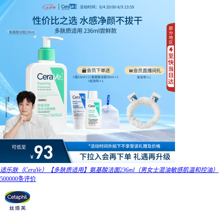
适乐肤（CeraVe）【多肤质适用】氨基酸洁面236ml（男女士混油敏感肌温和控油）
500000条评价