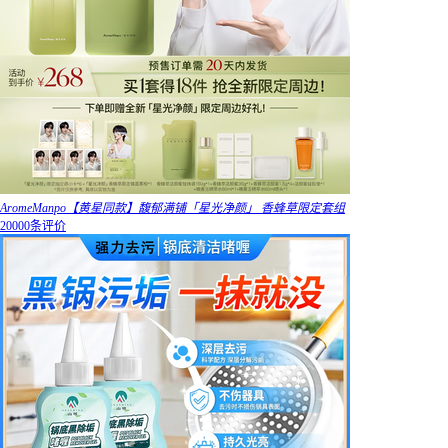
AromeManpo【黄星同款】馥郁满铺「星光净颜」 香蜂草限定套组
20000条评价