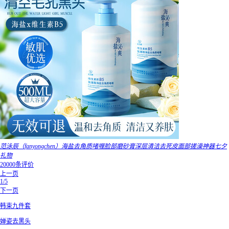
范泳辰（fanyongchen）海盐去角质啫喱脸部磨砂膏深层清洁去死皮面部搓澡神器七夕
礼物
20000条评价
上一页
1/5
下一页
韩束九件套
婵姿去黑头