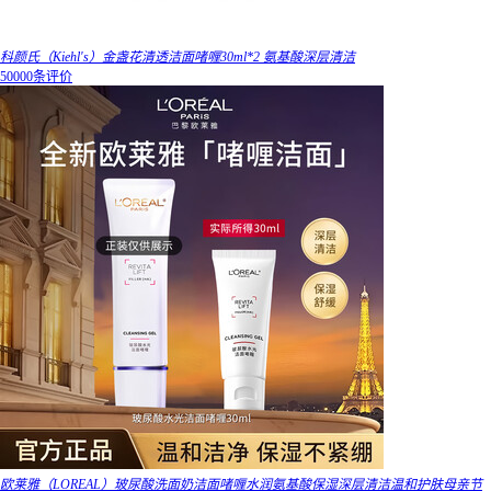
科颜氏（Kiehl's）金盏花清透洁面啫喱30ml*2 氨基酸深层清洁
50000条评价
欧莱雅（LOREAL）玻尿酸洗面奶洁面啫喱水润氨基酸保湿深层清洁温和护肤母亲节