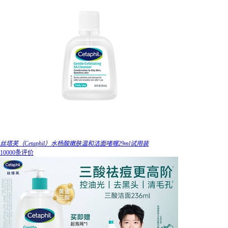
丝塔芙（Cetaphil）水杨酸嫩肤温和洁面啫喱29ml试用装
10000条评价