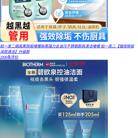
拍一发二锅底黑除垢啫喱除黑强力去油污不锈钢厨具清洁啫喱 拍一发二【强效除垢
深层清洁】升级款
2000条评价