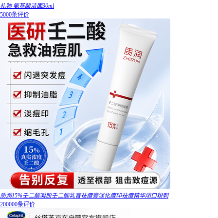
礼物 氨基酸洁面30ml
5000条评价
质润15%壬二酸凝胶壬二酸乳膏祛痘膏淡化痘印祛痘精华闭口粉刺
200000条评价