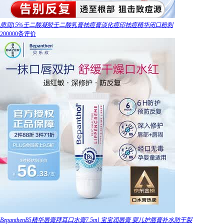
质润15%壬二酸凝胶壬二酸乳膏祛痘膏淡化痘印祛痘精华闭口粉刺
200000条评价
BepanthenB5精华唇膏拜耳口水膏7.5ml 宝宝润唇膏 婴儿护唇膏补水防干裂