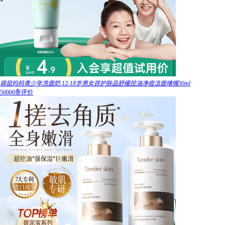
袋鼠妈妈青少年洗面奶 12-18岁男女孩护肤品舒缓控油净痘洁面啫喱30ml
50000条评价