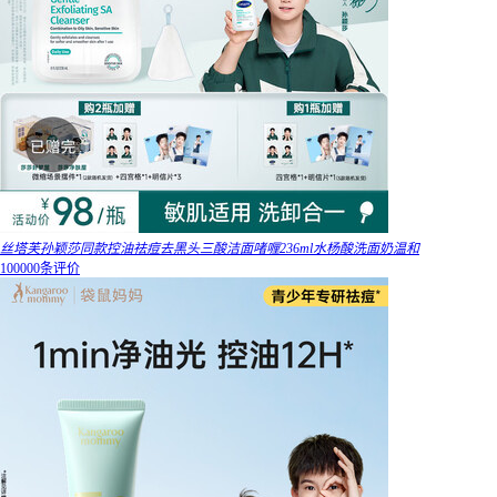
丝塔芙孙颖莎同款控油祛痘去黑头三酸洁面啫喱236ml水杨酸洗面奶温和
100000条评价