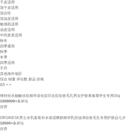
干皮适用
混干皮适用
混合性
混油皮适用
敏感肌适用
油皮适用
中性肤质适用
秋冬
四季通用
秋季
冬季
四季适用
不丹
其他海外地区
综合
销量
评论数
新品
价格
1
/
5
<
>
维特丝水杨酸祛痘精华淡化痘印去痘痘收毛孔男女护肤青春期学生专用30g
1000000+
条评论
自营
ORGINESE男士水乳套装补水保湿爽肤精华乳控油净痘收毛孔专用护肤品七夕
10000+
条评论
自营