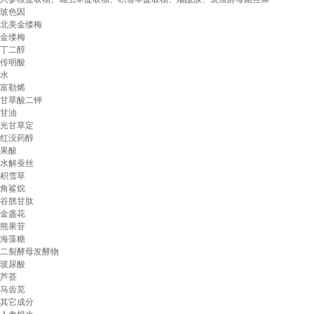
玻色因
北美金缕梅
金缕梅
丁二醇
传明酸
水
富勒烯
甘草酸二钾
甘油
光甘草定
红没药醇
果酸
水解蚕丝
积雪草
角鲨烷
谷胱甘肽
金盏花
熊果苷
海藻糖
二裂酵母发酵物
玻尿酸
芦荟
马齿苋
其它成分