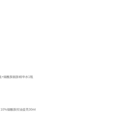
瓶+烟酰胺靓肤精华水1瓶
10%烟酰胺控油提亮30ml