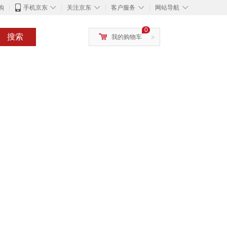
◇
◇
◇
◇
购
手机京东
关注京东
客户服务
网站导航
0
搜索
我的购物车
>