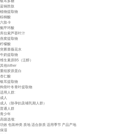
银耳多糖
蓝铜胜肽
植物提取物
棕榈酸
六肽-9
氨甲环酸
库拉索芦荟叶汁
燕窝提取物
柠檬酸
突厥蔷薇花水
牛奶提取物
维生素原B5（泛醇）
其他/other
重组胶原蛋白
杏仁酸
银耳提取物
狗骨叶冬青叶提取物
适用人群:
成人
成人（除孕妇及哺乳期人群）
普通人群
青少年
高级选项:
功效
包装种类
质地
适合肤质
适用季节
产品产地
保湿