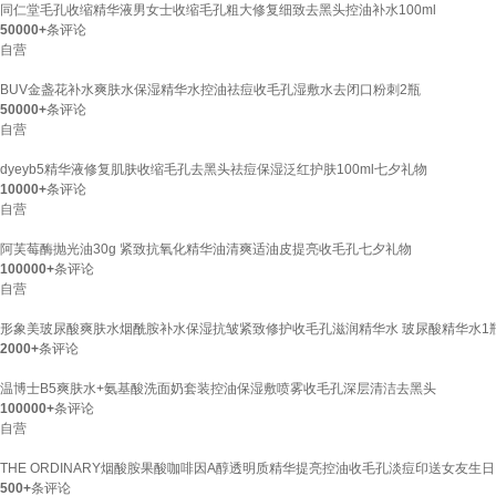
同仁堂毛孔收缩精华液男女士收缩毛孔粗大修复细致去黑头控油补水100ml
50000+
条评论
自营
BUV金盏花补水爽肤水保湿精华水控油祛痘收毛孔湿敷水去闭口粉刺2瓶
50000+
条评论
自营
dyeyb5精华液修复肌肤收缩毛孔去黑头祛痘保湿泛红护肤100ml七夕礼物
10000+
条评论
自营
阿芙莓酶抛光油30g 紧致抗氧化精华油清爽适油皮提亮收毛孔七夕礼物
100000+
条评论
自营
形象美玻尿酸爽肤水烟酰胺补水保湿抗皱紧致修护收毛孔滋润精华水 玻尿酸精华水1
2000+
条评论
温博士B5爽肤水+氨基酸洗面奶套装控油保湿敷喷雾收毛孔深层清洁去黑头
100000+
条评论
自营
THE ORDINARY烟酸胺果酸咖啡因A醇透明质精华提亮控油收毛孔淡痘印送女友生日 
500+
条评论