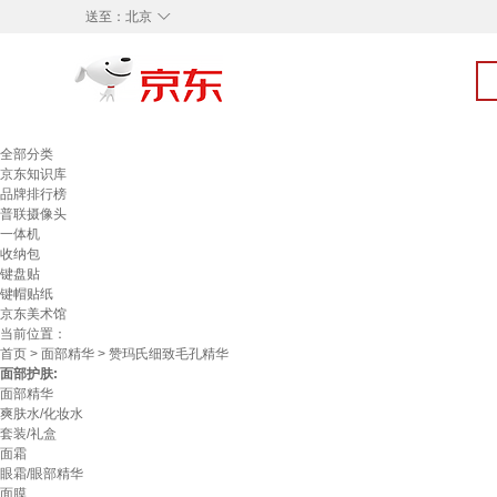
◇
送至：
北京
全部分类
京东知识库
品牌排行榜
普联摄像头
一体机
收纳包
键盘贴
键帽贴纸
京东美术馆
当前位置：
首页
>
面部精华
> 赞玛氏细致毛孔精华
面部护肤:
面部精华
爽肤水/化妆水
套装/礼盒
面霜
眼霜/眼部精华
面膜