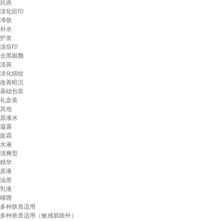
抗炎
淡化痘印
净肤
补水
护发
淡痘印
去黑眼圈
淡斑
淡化细纹
改善暗沉
基础包装
礼盒装
其他
原液水
凝露
面霜
水液
清爽型
精华
原液
油质
乳液
啫喱
多种肤质适用
多种肤质适用（敏感肌除外）