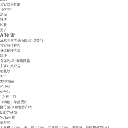
其它面部护肤
T区护理
洁面
乳液
卸妆
更多
身体护理:
皮肤乳膏/外用贴剂/护理喷剂
其它身体护理
身体护理套装
润肤
身体乳/霜/油/素颜霜
主要功效成分:
缩孔肽
377
3X智慧酶
色淡林
信号肽
1,2-己二醇
（动物）胎盘蛋白
酵母菌/米糠发酵产物
肌醇六磷酸
VC衍生物
氨基酸
人参根提取物、蛹虫草提取物、积雪草提取物、烟酰胺、裂殖酵母菌丝体