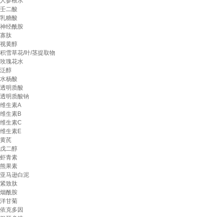
人参根水
壬二酸
乳糖酸
神经酰胺
寡肽
视黄醇
积雪草花/叶/茎提取物
玫瑰花水
泛醇
水杨酸
透明质酸
透明质酸钠
维生素A
维生素B
维生素C
维生素E
黄芪
戊二醇
虾青素
熊果素
亚马逊白泥
紧致肽
烟酰胺
洋甘菊
依克多因