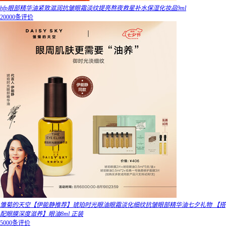
hfp眼部精华油紧致滋润抗皱眼霜淡纹提亮熬夜救星补水保湿化妆品9ml
20000条评价
雏菊的天空【伊能静推荐】琥珀时光眼油眼霜淡化细纹抗皱眼部精华油七夕礼物 【搭
配眼膜深度滋养】眼油8ml 正装
5000条评价