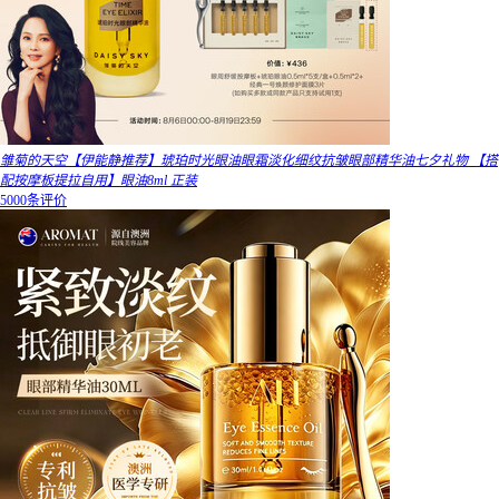
雏菊的天空【伊能静推荐】琥珀时光眼油眼霜淡化细纹抗皱眼部精华油七夕礼物 【搭
配按摩板提拉自用】眼油8ml 正装
5000条评价