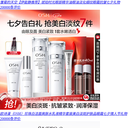
雏菊的天空【伊能静推荐】琥珀时光眼部精华油眼油淡化细纹眼霜抗皱七夕礼物
200000条评价
欧诗漫（OSM）珍珠白洁面爽肤水乳液精华套装美白淡斑护肤品眼霜七夕情人节礼物
200000条评价