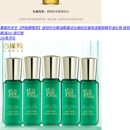
雏菊的天空【伊能静推荐】琥珀时光眼油眼霜淡化细纹抗皱保湿眼部精华油礼物 琥珀
眼油2ml 旅行装
200条评价