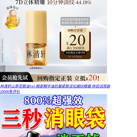
林清轩山茶花眼油1ml 眼部精华油抗皱紧致淡化细纹眼霜 体验试用装
20000条评价