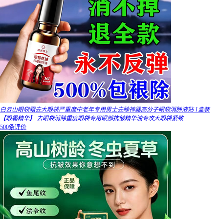
白云山眼袋霜去大眼袋严重度中老年专用男士去除神器高分子眼袋消肿液贴 1盒装
【眼霜精华】 去眼袋消除重度眼袋专用眼部抗皱精华油专攻大眼袋紧致
500条评价