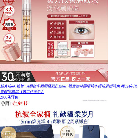
魅克拉mkl银管mkl眼精华眼霜紧致抗皱mcr银管咖啡因眼精华提拉紧塑清爽 两支装-改
善眼圈暗沉【第二件半价】
2000条评价