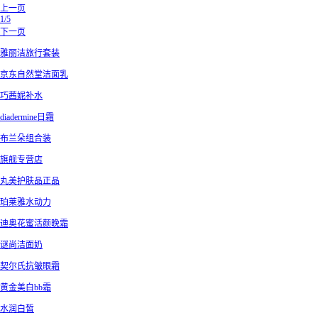
上一页
1/5
下一页
雅丽洁旅行套装
京东自然堂洁面乳
巧茜妮补水
diadermine日霜
布兰朵组合装
旗舰专营店
丸美护肤品正品
珀莱雅水动力
迪奥花蜜活颜晚霜
谜尚洁面奶
契尔氏抗皱眼霜
黄金美白bb霜
水润白皙