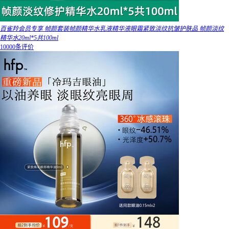
百雀羚会员专享 帧颜套装帧颜精华水乳液精华液眼霜紧致淡纹抗皱护肤品 帧颜淡纹
精华水20ml*5共100ml
10000条评价