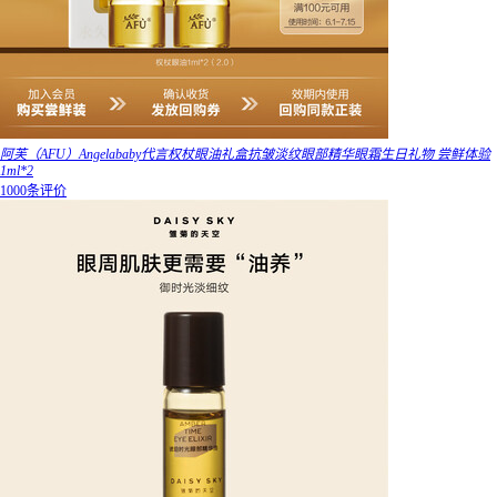
阿芙（AFU）Angelababy代言权杖眼油礼盒抗皱淡纹眼部精华眼霜生日礼物 尝鲜体验
1ml*2
1000条评价