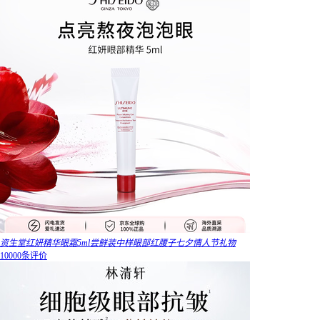
资生堂红妍精华眼霜5ml尝鲜装中样眼部红腰子七夕情人节礼物
10000条评价