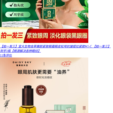
【拍一发三】宜大生物虫草嫩颜紧致眼霜眼皮松垮抗皱提拉紧致W1-C 【拍一发三】
到手3瓶【根源解决各种眼纹】
11条评价