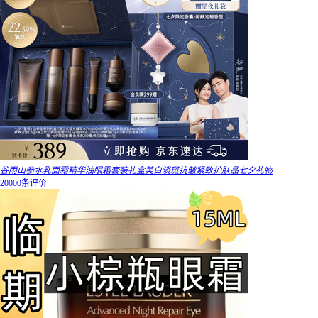
谷雨山参水乳面霜精华油眼霜套装礼盒美白淡斑抗皱紧致护肤品七夕礼物
20000条评价