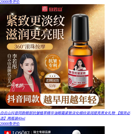
20000条评价
白云山抖音同款眼部抗皱植萃精华油眼霜紧致淡化细纹滋润提亮男女礼物 【囤货必
选】两瓶装40ml
20000条评价