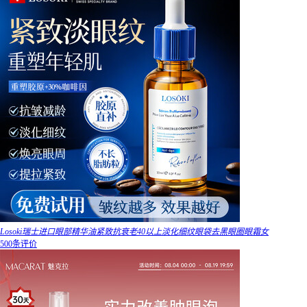
Losoki瑞士进口眼部精华油紧致抗衰老40以上淡化细纹眼袋去黑眼圈眼霜女
500条评价