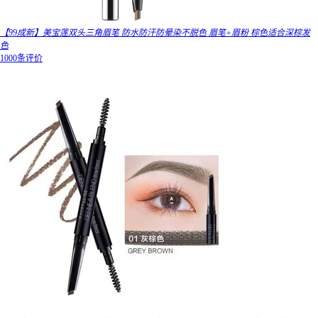
【99成新】美宝莲双头三角眉笔 防水防汗防晕染不脱色 眉笔+眉粉 棕色适合深棕发
色
1000条评价