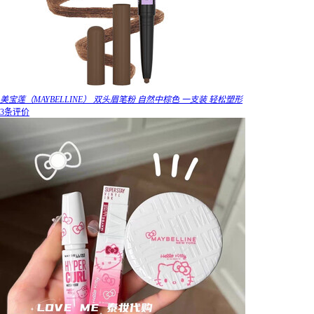
美宝莲（MAYBELLINE） 双头眉笔粉 自然中棕色 一支装 轻松塑形
3条评价