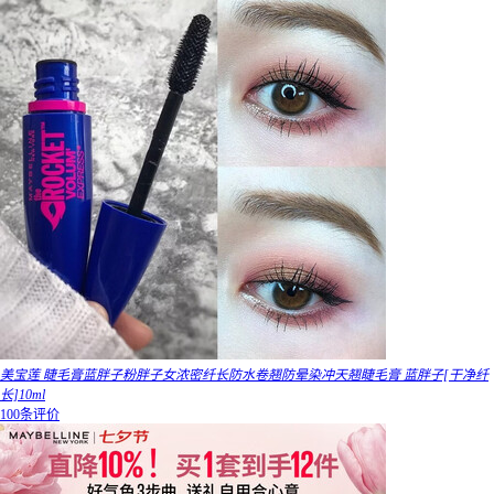
美宝莲 睫毛膏蓝胖子粉胖子女浓密纤长防水卷翘防晕染冲天翘睫毛膏 蓝胖子[干净纤
长]10ml
100条评价