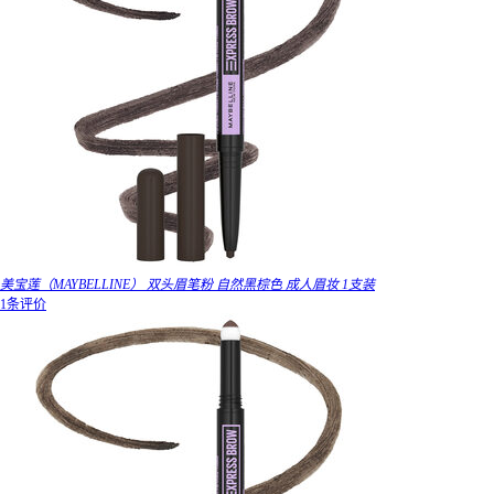
美宝莲（MAYBELLINE） 双头眉笔粉 自然黑棕色 成人眉妆 1支装
1条评价