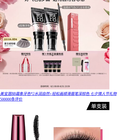
美宝莲BB霜象牙色*2水润自然+轻松画顺滑眉笔深棕色 七夕情人节礼物
500000条评价