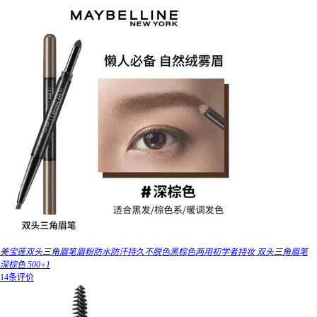
美宝莲双头三角眉笔眉粉防水防汗持久不脱色黑棕色两用初学者持妆 双头三角眉笔
深棕色 500+1
14条评价