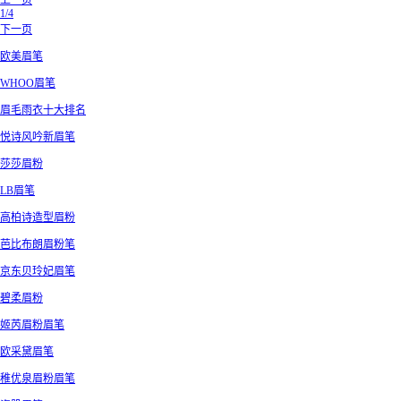
上一页
1/4
下一页
欧美眉笔
WHOO眉笔
眉毛雨衣十大排名
悦诗风吟新眉笔
莎莎眉粉
LB眉笔
高柏诗造型眉粉
芭比布朗眉粉笔
京东贝玲妃眉笔
碧柔眉粉
姬芮眉粉眉笔
欧采黛眉笔
稚优泉眉粉眉笔