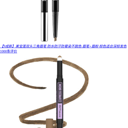
【9成新】美宝莲双头三角眉笔 防水防汗防晕染不脱色 眉笔+眉粉 棕色适合深棕发色
1000条评价