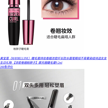
美宝莲（MAYBELLINE）睫毛膏持妆卷翘浓密纤长防水眉笔眼线不易晕染结块送女友
生日礼物 【浓密卷翘粉胖子】摩天翘睫毛膏9.2ml
200条评价