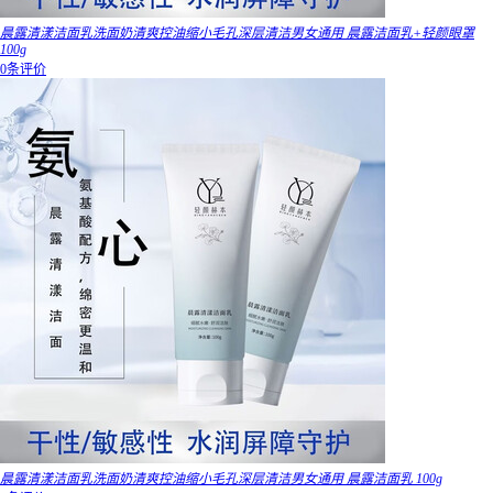
晨露清漾洁面乳洗面奶清爽控油缩小毛孔深层清洁男女通用 晨露洁面乳+轻颜眼罩
100g
0条评价
晨露清漾洁面乳洗面奶清爽控油缩小毛孔深层清洁男女通用 晨露洁面乳 100g