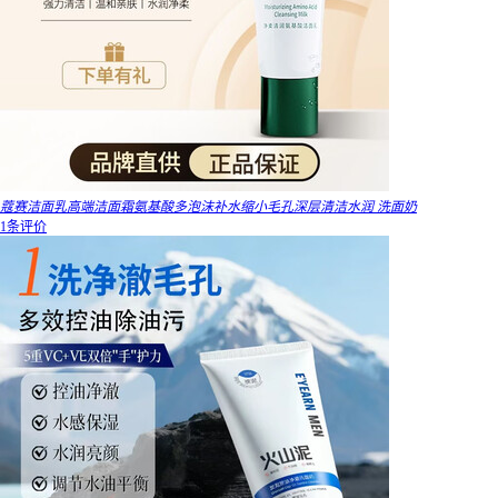
蔻赛洁面乳高端洁面霜氨基酸多泡沫补水缩小毛孔深层清洁水润 洗面奶
1条评价