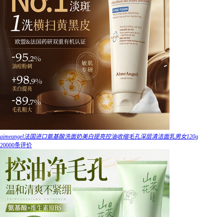
aimeangel法国进口氨基酸洗面奶美白提亮控油收缩毛孔深层清洁面乳男女120g
20000条评价