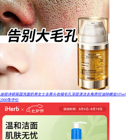
迪丽诗顿英国洗面奶男女士去黑头收缩毛孔深层清洁去角质控油除螨虫105ml
2000条评价