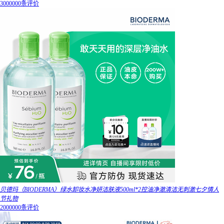
3000000条评价
贝德玛（BIODERMA）绿水卸妆水净妍洁肤液500ml*2控油净澈清洁无刺激七夕情人
节礼物
2000000条评价