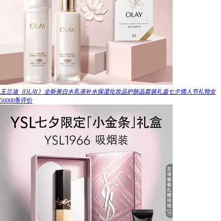
玉兰油（OLAY）全新美白水乳液补水保湿化妆品护肤品套装礼盒七夕情人节礼物女
50000条评价