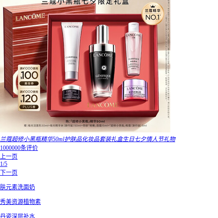
兰蔻超修小黑瓶精华50ml护肤品化妆品套装礼盒生日七夕情人节礼物
1000000条评价
上一页
1/5
下一页
肤元素洗面奶
秀美资源植物素
丹姿深层补水