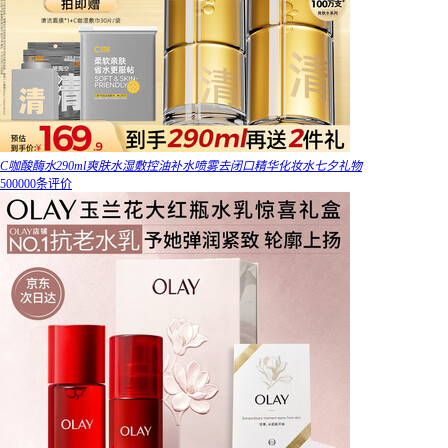
C咖酸酶水290ml爽肤水湿敷控油补水喷雾去闭口精华化妆水七夕礼物
500000条评价