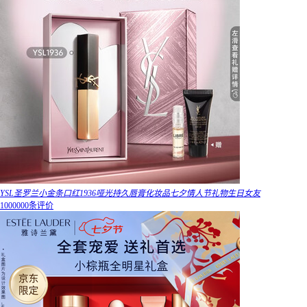
YSL圣罗兰小金条口红1936哑光持久唇膏化妆品七夕情人节礼物生日女友
1000000条评价