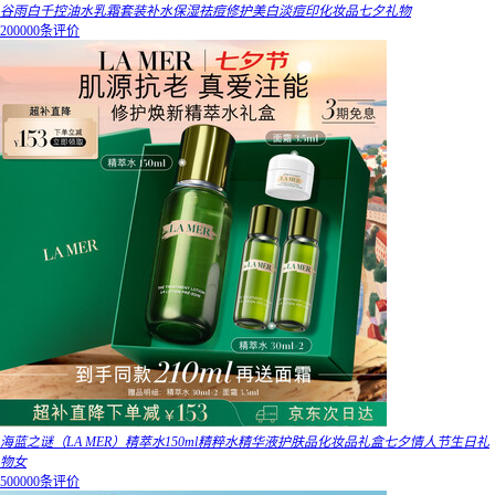
谷雨白千控油水乳霜套装补水保湿祛痘修护美白淡痘印化妆品七夕礼物
200000条评价
海蓝之谜（LA MER）精萃水150ml精粹水精华液护肤品化妆品礼盒七夕情人节生日礼
物女
500000条评价